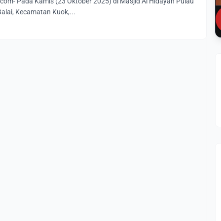
om- Pada Kamis (23 Oktober 2025) di Masjid Al Hidayah Pulau
alai, Kecamatan Kuok,...