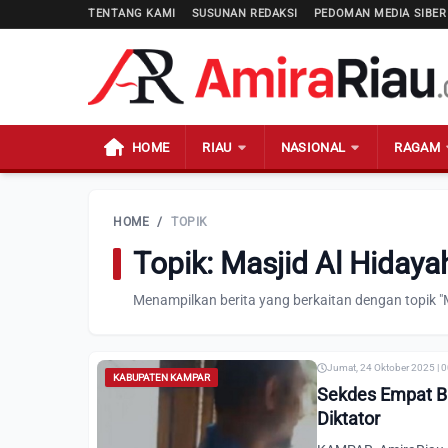
TENTANG KAMI
SUSUNAN REDAKSI
PEDOMAN MEDIA SIBER
HOME
RIAU
NASIONAL
RAGAM
HOME
/
TOPIK
Topik: Masjid Al Hiday
Menampilkan berita yang berkaitan dengan topik "
Jumat, 24 Oktober 2025 | 
KABUPATEN KAMPAR
Sekdes Empat Bal
Diktator