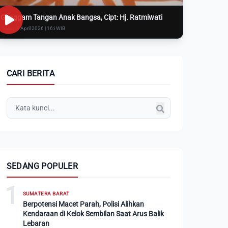
Genggam Tangan Anak Bangsa, Cipt: Hj. Ratmiwati
Rabu, 8 April 2026 | 16:i WIB
CARI BERITA
SEDANG POPULER
1
SUMATERA BARAT
Berpotensi Macet Parah, Polisi Alihkan
Kendaraan di Kelok Sembilan Saat Arus Balik
Lebaran