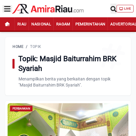
LIVE
RIAU
NASIONAL
RAGAM
PEMERINTAHAN
ADVERTORIA
HOME
/
TOPIK
Topik: Masjid Baiturrahim BRK
Syariah
Menampilkan berita yang berkaitan dengan topik
"Masjid Baiturrahim BRK Syariah".
PERBANKAN