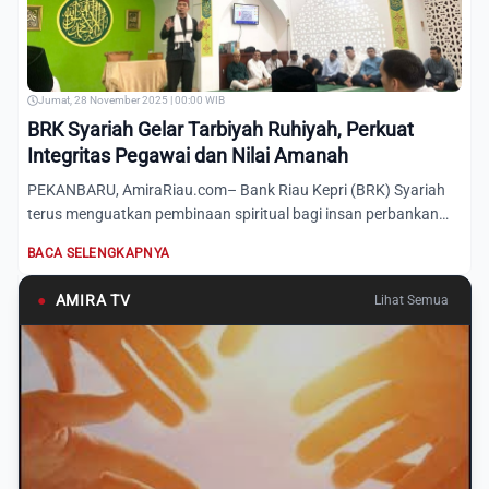
Jumat, 28 November 2025 | 00:00 WIB
BRK Syariah Gelar Tarbiyah Ruhiyah, Perkuat
Integritas Pegawai dan Nilai Amanah
PEKANBARU, AmiraRiau.com– Bank Riau Kepri (BRK) Syariah
terus menguatkan pembinaan spiritual bagi insan perbankan
syaria...
BACA SELENGKAPNYA
●
AMIRA TV
Lihat Semua