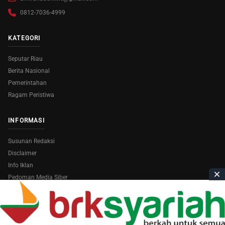
0812-7036-4999
KATEGORI
Seputar Riau
Berita Nasional
Pemerintahan
Ragam Peristiwa
INFORMASI
Susunan Redaksi
Disclaimer
Info Iklan
Pedoman Media Siber
Copyright © 2026
AmiraRiau.com
. All Rights Reserved.