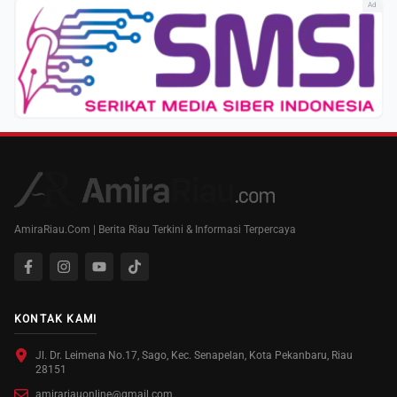
Ad
AmiraRiau.Com | Berita Riau Terkini & Informasi Terpercaya
KONTAK KAMI
Jl. Dr. Leimena No.17, Sago, Kec. Senapelan, Kota Pekanbaru, Riau
28151
amirariauonline@gmail.com