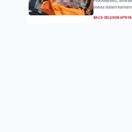
PEKANBARU, AmiraRi
tewas dalam kamarny
BACA SELENGKAPNYA