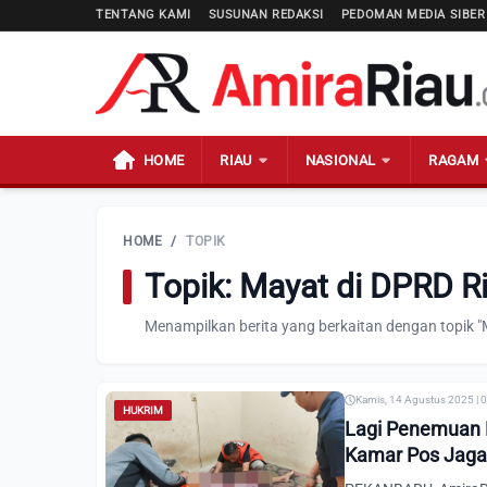
TENTANG KAMI
SUSUNAN REDAKSI
PEDOMAN MEDIA SIBER
HOME
RIAU
NASIONAL
RAGAM
HOME
/
TOPIK
Topik: Mayat di DPRD R
Menampilkan berita yang berkaitan dengan topik "
Kamis, 14 Agustus 2025 | 
HUKRIM
Lagi Penemuan 
Kamar Pos Jaga