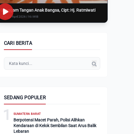
Genggam Tangan Anak Bangsa, Cipt: Hj. Ratmiwati
Rabu, 8 April 2026 | 16:i WIB
CARI BERITA
SEDANG POPULER
1
SUMATERA BARAT
Berpotensi Macet Parah, Polisi Alihkan
Kendaraan di Kelok Sembilan Saat Arus Balik
Lebaran