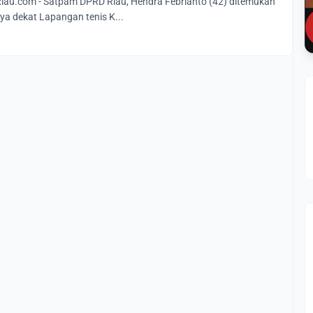
au.com - Satpam DPRD Riau, Hendra Febrianto (42) ditemukan
a dekat Lapangan tenis K...