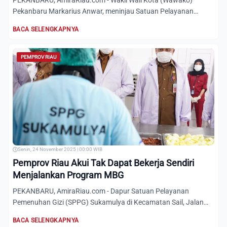
PEKANBARU, AmiraRiau.com - Wakil Wali Kota (Wawako)
Pekanbaru Markarius Anwar, meninjau Satuan Pelayanan
Pemenuhan Gizi...
BACA SELENGKAPNYA
PEMPROV RIAU
Senin, 24 November 2025 | 00:00 WIB
Pemprov Riau Akui Tak Dapat Bekerja Sendiri
Menjalankan Program MBG
PEKANBARU, AmiraRiau.com - Dapur Satuan Pelayanan
Pemenuhan Gizi (SPPG) Sukamulya di Kecamatan Sail, Jalan
Diponegoro, P...
BACA SELENGKAPNYA