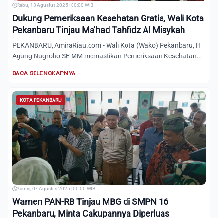
Rabu, 13 Agustus 2025 | 00:00 WIB
Dukung Pemeriksaan Kesehatan Gratis, Wali Kota
Pekanbaru Tinjau Ma'had Tahfidz Al Misykah
PEKANBARU, AmiraRiau.com - Wali Kota (Wako) Pekanbaru, H
Agung Nugroho SE MM memastikan Pemeriksaan Kesehatan
Gratis (PK...
BACA SELENGKAPNYA
KOTA PEKANBARU
Kamis, 07 Agustus 2025 | 00:00 WIB
Wamen PAN-RB Tinjau MBG di SMPN 16
Pekanbaru, Minta Cakupannya Diperluas