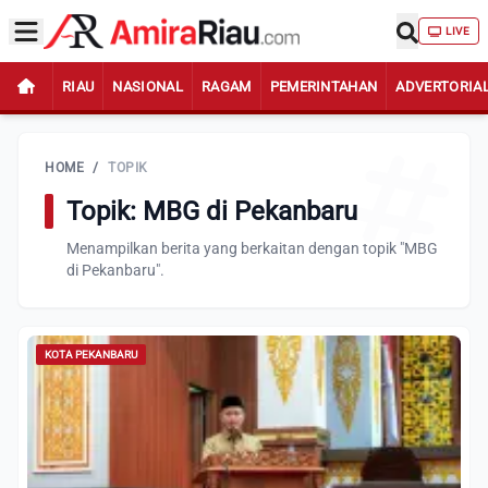
LIVE
RIAU
NASIONAL
RAGAM
PEMERINTAHAN
ADVERTORIA
HOME
/
TOPIK
Topik: MBG di Pekanbaru
Menampilkan berita yang berkaitan dengan topik "MBG
di Pekanbaru".
KOTA PEKANBARU