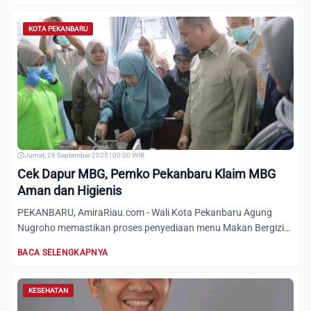
KOTA PEKANBARU
Jumat, 26 September 2025 | 00:00 WIB
Cek Dapur MBG, Pemko Pekanbaru Klaim MBG
Aman dan Higienis
PEKANBARU, AmiraRiau.com - Wali Kota Pekanbaru Agung
Nugroho memastikan proses penyediaan menu Makan Bergizi
Gratis (MBG...
BACA SELENGKAPNYA
KESEHATAN