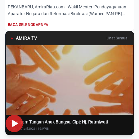
PEKANBARU, AmiraRiau.com - Wakil Menteri Pendayagunaan
Aparatur Negara dan Reformasi Birokrasi (Wamen PAN-RB)
Purwadi Ar...
BACA SELENGKAPNYA
●
AMIRA TV
Lihat Semua
Genggam Tangan Anak Bangsa, Cipt: Hj. Ratmiwati
Rabu, 8 April 2026 | 16:i WIB