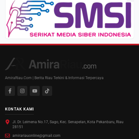
AmiraRiau.Com | Berita Riau Terkini & Informasi Terpercaya
KONTAK KAMI
Jl. Dr. Leimena No.17, Sago, Kec. Senapelan, Kota Pekanbaru, Riau
28151
amirariauonline@gmail.com