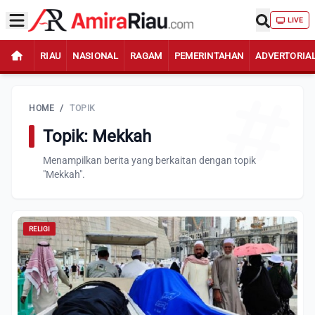
LIVE
RIAU
NASIONAL
RAGAM
PEMERINTAHAN
ADVERTORIA
HOME
/
TOPIK
Topik: Mekkah
Menampilkan berita yang berkaitan dengan topik
"Mekkah".
RELIGI