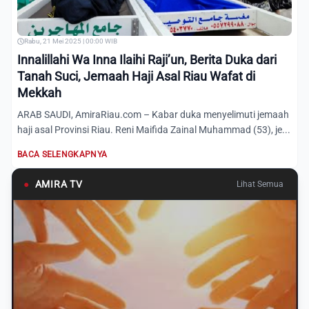
Rabu, 21 Mei 2025 | 00:00 WIB
Innalillahi Wa Inna Ilaihi Raji’un, Berita Duka dari
Tanah Suci, Jemaah Haji Asal Riau Wafat di
Mekkah
ARAB SAUDI, AmiraRiau.com – Kabar duka menyelimuti jemaah
haji asal Provinsi Riau. Reni Maifida Zainal Muhammad (53), je...
BACA SELENGKAPNYA
●
AMIRA TV
Lihat Semua