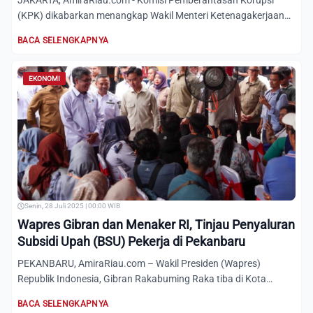
JAKARTA, AmiraRiau.com - Komisi Pemberantasan Korupsi
(KPK) dikabarkan menangkap Wakil Menteri Ketenagakerjaan
Immanuel...
BACA SELENGKAPNYA
EKONOMI
Senin, 28 Juli 2025 | 00:00 WIB
Wapres Gibran dan Menaker RI, Tinjau Penyaluran
Subsidi Upah (BSU) Pekerja di Pekanbaru
PEKANBARU, AmiraRiau.com – Wakil Presiden (Wapres)
Republik Indonesia, Gibran Rakabuming Raka tiba di Kota
Pekanbaru dan...
BACA SELENGKAPNYA