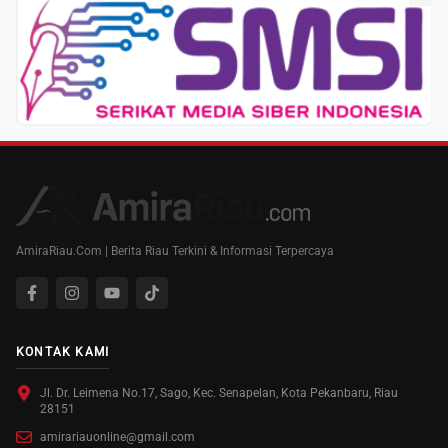
AmiraRiau.Com | Berita Riau Terkini & Informasi Terpercaya
KONTAK KAMI
Jl. Dr. Leimena No.17, Sago, Kec. Senapelan, Kota Pekanbaru, Riau
28151
amirariauonline@gmail.com