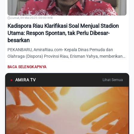
Jumat, 09 Mei 2025 | 00:00 WIB
Kadispora Riau Klarifikasi Soal Menjual Stadion
Utama: Respon Spontan, tak Perlu Dibesar-
besarkan
PEKANBARU, AmiraRiau.com- Kepala Dinas Pemuda dan
Olahraga (Dispora) Provinsi Riau, Erisman Yahya, memberikan
klarifikas...
BACA SELENGKAPNYA
●
AMIRA TV
Lihat Semua