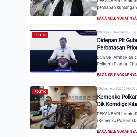
PEKANBARU, AmiraRia
persiapan kunjungan 
BACA SELENGKAPNYA
Selasa, 18 November 2025 
POLITIK
Didepan Plt Gu
Perbatasan Prio
BOGOR, AmiraRiau.co
Polkam) Djamari Cha
BACA SELENGKAPNYA
Rabu, 16 Juli 2025 | 00:00
POLITIK
Kemenko Polkam 
Dik Komdigi: Ki
PEKANBARU, AmiraRia
(Kemenko Polkam) b
BACA SELENGKAPNYA