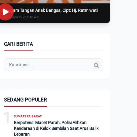
Genggam Tangan Anak Bangsa, Cipt: Hj. Ratmiwati
Rabu, 8 April 2026 | 16:i WIB
CARI BERITA
SEDANG POPULER
1
SUMATERA BARAT
Berpotensi Macet Parah, Polisi Alihkan
Kendaraan di Kelok Sembilan Saat Arus Balik
Lebaran