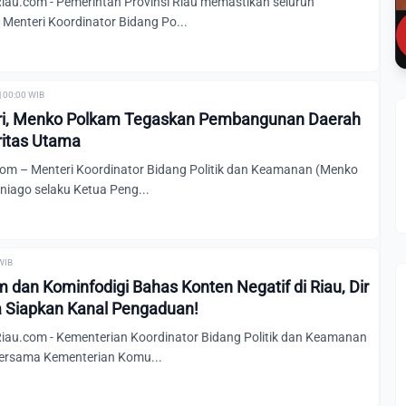
u.com - Pemerintah Provinsi Riau memastikan seluruh
Menteri Koordinator Bidang Po...
| 00:00 WIB
bri, Menko Polkam Tegaskan Pembangunan Daerah
ritas Utama
m – Menteri Koordinator Bidang Politik dan Keamanan (Menko
niago selaku Ketua Peng...
 WIB
dan Kominfodigi Bahas Konten Negatif di Riau, Dir
ta Siapkan Kanal Pengaduan!
u.com - Kementerian Koordinator Bidang Politik dan Keamanan
ersama Kementerian Komu...