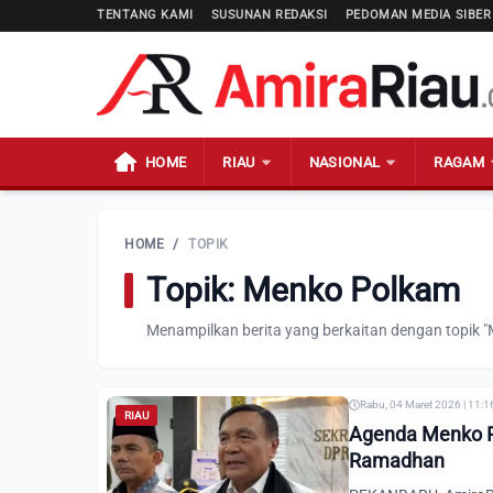
TENTANG KAMI
SUSUNAN REDAKSI
PEDOMAN MEDIA SIBER
HOME
RIAU
NASIONAL
RAGAM
HOME
/
TOPIK
Topik: Menko Polkam
Menampilkan berita yang berkaitan dengan topik 
Rabu, 04 Maret 2026 | 11:1
RIAU
Agenda Menko Po
Ramadhan