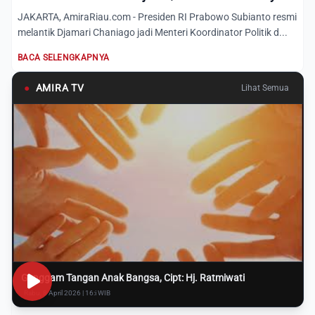
JAKARTA, AmiraRiau.com - Presiden RI Prabowo Subianto resmi
melantik Djamari Chaniago jadi Menteri Koordinator Politik d...
BACA SELENGKAPNYA
●
AMIRA TV
Lihat Semua
Genggam Tangan Anak Bangsa, Cipt: Hj. Ratmiwati
Rabu, 8 April 2026 | 16:i WIB