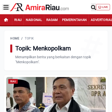
LIVE
RIAU
NASIONAL
RAGAM
PEMERINTAHAN
ADVERTORIA
HOME
/
TOPIK
Topik: Menkopolkam
Menampilkan berita yang berkaitan dengan topik
"Menkopolkam".
RIAU