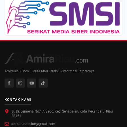
AmiraRiau.Com | Berita Riau Terkini & Informasi Terpercaya
KONTAK KAMI
Jl. Dr. Leimena No.17, Sago, Kec. Senapelan, Kota Pekanbaru, Riau
28151
amirariauonline@gmail.com