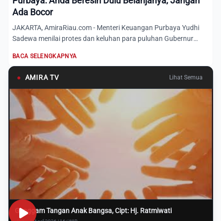
Purbaya: Anda Beresin Dulu Belanjanya, Jangan
Ada Bocor
JAKARTA, AmiraRiau.com - Menteri Keuangan Purbaya Yudhi
Sadewa menilai protes dan keluhan para puluhan Gubernur
kepadany...
BACA SELENGKAPNYA
●
AMIRA TV
Lihat Semua
Genggam Tangan Anak Bangsa, Cipt: Hj. Ratmiwati