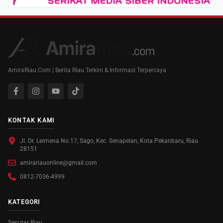
AmiraRiau.Com | Berita Riau Terkini & Informasi Terpercaya
KONTAK KAMI
Jl. Dr. Leimena No.17, Sago, Kec. Senapelan, Kota Pekanbaru, Riau
28151
amirariauonline@gmail.com
0812-7036-4999
KATEGORI
Seputar Riau