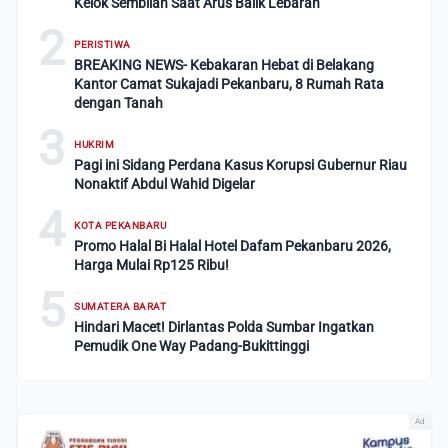
Kelok Sembilan Saat Arus Balik Lebaran
2
PERISTIWA
BREAKING NEWS- Kebakaran Hebat di Belakang
Kantor Camat Sukajadi Pekanbaru, 8 Rumah Rata
dengan Tanah
3
HUKRIM
Pagi ini Sidang Perdana Kasus Korupsi Gubernur Riau
Nonaktif Abdul Wahid Digelar
4
KOTA PEKANBARU
Promo Halal Bi Halal Hotel Dafam Pekanbaru 2026,
Harga Mulai Rp125 Ribu!
5
SUMATERA BARAT
Hindari Macet! Dirlantas Polda Sumbar Ingatkan
Pemudik One Way Padang-Bukittinggi
Ad