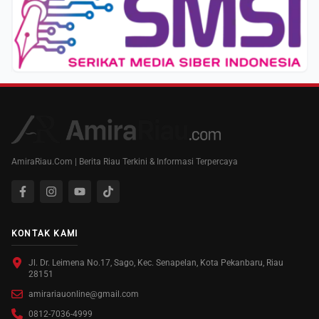
AmiraRiau.Com | Berita Riau Terkini & Informasi Terpercaya
KONTAK KAMI
Jl. Dr. Leimena No.17, Sago, Kec. Senapelan, Kota Pekanbaru, Riau
28151
amirariauonline@gmail.com
0812-7036-4999