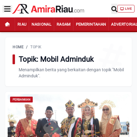
LIVE
RIAU
NASIONAL
RAGAM
PEMERINTAHAN
ADVERTORIA
HOME
/
TOPIK
Topik: Mobil Adminduk
Menampilkan berita yang berkaitan dengan topik "Mobil
Adminduk".
PERBANKAN