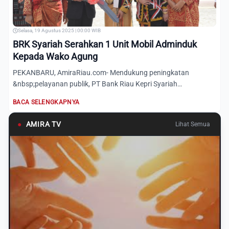
Selasa, 19 Agustus 2025 | 00:00 WIB
BRK Syariah Serahkan 1 Unit Mobil Adminduk
Kepada Wako Agung
PEKANBARU, AmiraRiau.com- Mendukung peningkatan
&nbsp;pelayanan publik, PT Bank Riau Kepri Syariah
(Perseroda) menyerahk...
BACA SELENGKAPNYA
●
AMIRA TV
Lihat Semua