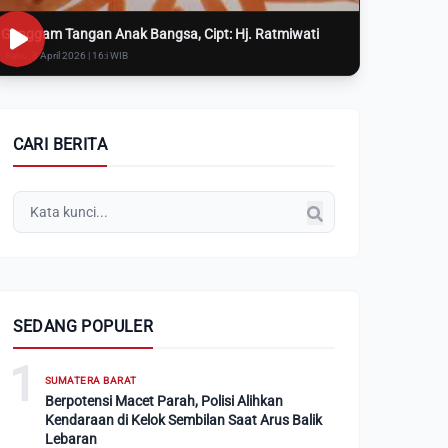
Genggam Tangan Anak Bangsa, Cipt: Hj. Ratmiwati
Rabu, 8 April 2026 | 16:i WIB
CARI BERITA
SEDANG POPULER
1
SUMATERA BARAT
Berpotensi Macet Parah, Polisi Alihkan
Kendaraan di Kelok Sembilan Saat Arus Balik
Lebaran