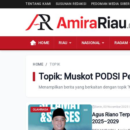
TENTANG KAMI
SUSUNAN REDAKSI
PEDOMAN MEDIA SIBER
HOME
RIAU
NASIONAL
RAGAM
HOME
/
TOPIK
Topik: Muskot PODSI P
Menampilkan berita yang berkaitan dengan topik 
Senin, 03 November 2025 |
OLAHRAGA
Agus Riano Terp
2025–2029