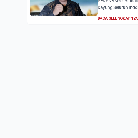
PEKANBARU, AmiraRi
Dayung Seluruh Indon
BACA SELENGKAPNYA