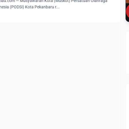
au.com — Musyawarah Kota (Muskot) Persatuan Olahraga
esia (PODSI) Kota Pekanbaru r...