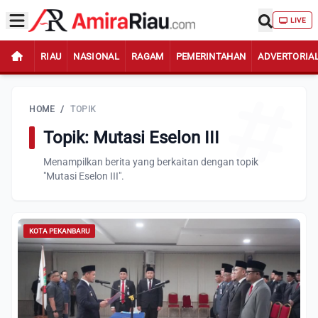
LIVE
RIAU
NASIONAL
RAGAM
PEMERINTAHAN
ADVERTORIA
HOME
/
TOPIK
Topik: Mutasi Eselon III
Menampilkan berita yang berkaitan dengan topik
"Mutasi Eselon III".
KOTA PEKANBARU