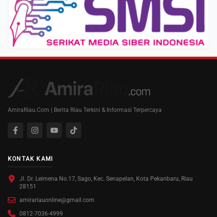
AmiraRiau.Com | Berita Riau Terkini & Informasi Terpercaya
KONTAK KAMI
Jl. Dr. Leimena No.17, Sago, Kec. Senapelan, Kota Pekanbaru, Riau
28151
amirariauonline@gmail.com
0812-7036-4999