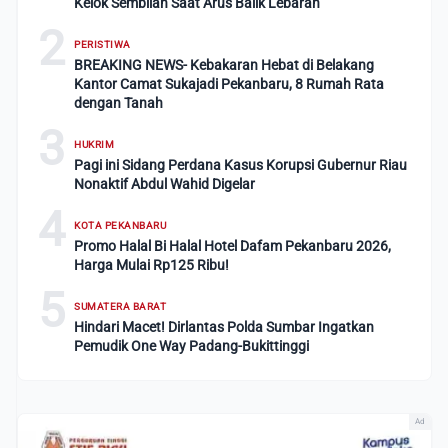
Kelok Sembilan Saat Arus Balik Lebaran
2
PERISTIWA
BREAKING NEWS- Kebakaran Hebat di Belakang
Kantor Camat Sukajadi Pekanbaru, 8 Rumah Rata
dengan Tanah
3
HUKRIM
Pagi ini Sidang Perdana Kasus Korupsi Gubernur Riau
Nonaktif Abdul Wahid Digelar
4
KOTA PEKANBARU
Promo Halal Bi Halal Hotel Dafam Pekanbaru 2026,
Harga Mulai Rp125 Ribu!
5
SUMATERA BARAT
Hindari Macet! Dirlantas Polda Sumbar Ingatkan
Pemudik One Way Padang-Bukittinggi
Ad