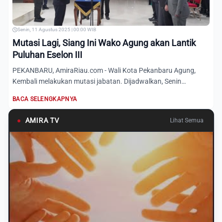
Senin, 11 Agustus 2025 | 00:00 WIB
Mutasi Lagi, Siang Ini Wako Agung akan Lantik
Puluhan Eselon III
PEKANBARU, AmiraRiau.com - Wali Kota Pekanbaru Agung,
Kembali melakukan mutasi jabatan. Dijadwalkan, Senin
(11/8/2025) s...
BACA SELENGKAPNYA
●
AMIRA TV
Lihat Semua