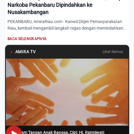
Narkoba Pekanbaru Dipindahkan ke
Nusakambangan
PEKANBARU, AmiraRiau.com - Kanwil Ditjen Pemasyarakatan
Riau, kembali mengambil langkah tegas dengan memindahkan
sebanya...
BACA SELENGKAPNYA
●
AMIRA TV
Lihat Semua
Genggam Tangan Anak Bangsa, Cipt: Hj. Ratmiwati