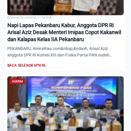
Jumat, 24 Juli 2026 | 21:48 WIB
Napi Lapas Pekanbaru Kabur, Anggota DPR RI
Arisal Aziz Desak Menteri Imipas Copot Kakanwil
dan Kalapas Kelas IIA Pekanbaru
PEKANBARU, AmiraRiau.com&nbsp;&ndash; Arisal Aziz
anggota DPR RI Komisi XIII dari Fraksi Partai PAN sudah
ingatkan Kepal...
BACA SELENGKAPNYA
HUKRIM