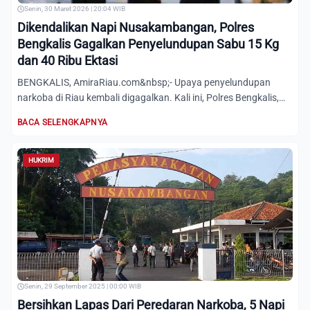
Senin, 30 Maret 2026 | 20:04 WIB
Dikendalikan Napi Nusakambangan, Polres
Bengkalis Gagalkan Penyelundupan Sabu 15 Kg
dan 40 Ribu Ektasi
BENGKALIS, AmiraRiau.com&nbsp;- Upaya penyelundupan
narkoba di Riau kembali digagalkan. Kali ini, Polres Bengkalis,
meny...
BACA SELENGKAPNYA
HUKRIM
Senin, 29 September 2025 | 00:00 WIB
Bersihkan Lapas Dari Peredaran Narkoba, 5 Napi