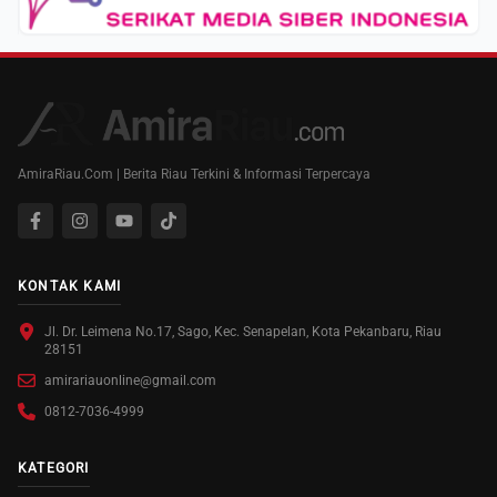
AmiraRiau.Com | Berita Riau Terkini & Informasi Terpercaya
KONTAK KAMI
Jl. Dr. Leimena No.17, Sago, Kec. Senapelan, Kota Pekanbaru, Riau
28151
amirariauonline@gmail.com
0812-7036-4999
KATEGORI