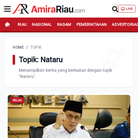
LIVE
RIAU
NASIONAL
RAGAM
PEMERINTAHAN
ADVERTORIA
HOME
/
TOPIK
Topik: Nataru
Menampilkan berita yang berkaitan dengan topik
"Nataru".
RELIGI