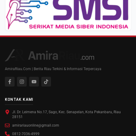
AmiraRiau.Com | Berita Riau Terkini & Informasi Terpercaya
KONTAK KAMI
Jl. Dr. Leimena No.17, Sago, Kec. Senapelan, Kota Pekanbaru, Riau
28151
amirariauonline@gmail.com
0812-7036-4999