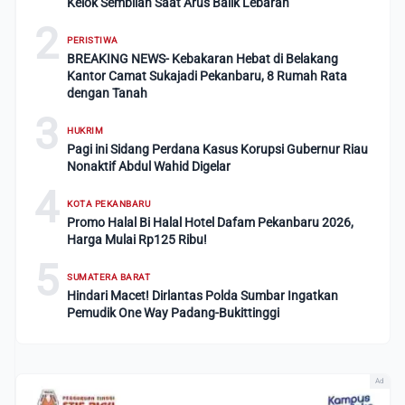
Kelok Sembilan Saat Arus Balik Lebaran
2
PERISTIWA
BREAKING NEWS- Kebakaran Hebat di Belakang
Kantor Camat Sukajadi Pekanbaru, 8 Rumah Rata
dengan Tanah
3
HUKRIM
Pagi ini Sidang Perdana Kasus Korupsi Gubernur Riau
Nonaktif Abdul Wahid Digelar
4
KOTA PEKANBARU
Promo Halal Bi Halal Hotel Dafam Pekanbaru 2026,
Harga Mulai Rp125 Ribu!
5
SUMATERA BARAT
Hindari Macet! Dirlantas Polda Sumbar Ingatkan
Pemudik One Way Padang-Bukittinggi
Ad