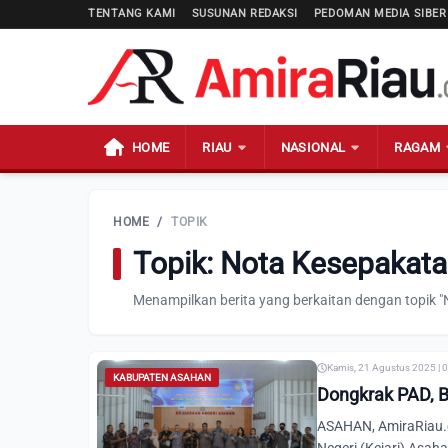
TENTANG KAMI
SUSUNAN REDAKSI
PEDOMAN MEDIA SIBER
HOME
RIAU
NASIONAL
RAGAM
HOME
/
TOPIK
Topik: Nota Kesepakat
Menampilkan berita yang berkaitan dengan topik "
Kamis, 21 Agustus 2025 | 
KABUPATEN ASAHAN
Dongkrak PAD, B
ASAHAN, AmiraRiau.