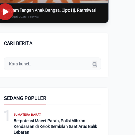
Genggam Tangan Anak Bangsa, Cipt: Hj. Ratmiwati
Rabu, 8 April 2026 | 16:i WIB
CARI BERITA
SEDANG POPULER
1
SUMATERA BARAT
Berpotensi Macet Parah, Polisi Alihkan
Kendaraan di Kelok Sembilan Saat Arus Balik
Lebaran