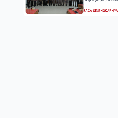
Negeri (Kejari) Asa
BACA SELENGKAPNYA