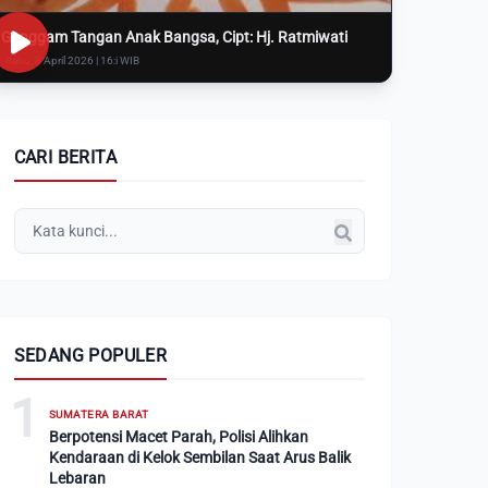
Genggam Tangan Anak Bangsa, Cipt: Hj. Ratmiwati
Rabu, 8 April 2026 | 16:i WIB
CARI BERITA
SEDANG POPULER
1
SUMATERA BARAT
Berpotensi Macet Parah, Polisi Alihkan
Kendaraan di Kelok Sembilan Saat Arus Balik
Lebaran