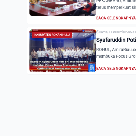
PEKANBARU, AmiraRia
terus memperkuat sin
BACA SELENGKAPNYA
Kamis, 11 Desember 2025 |
KABUPATEN ROKAN HULU
Syafaruddin Pot
ROHUL, AmiraRiau.com
membuka Focus Group
BACA SELENGKAPNYA