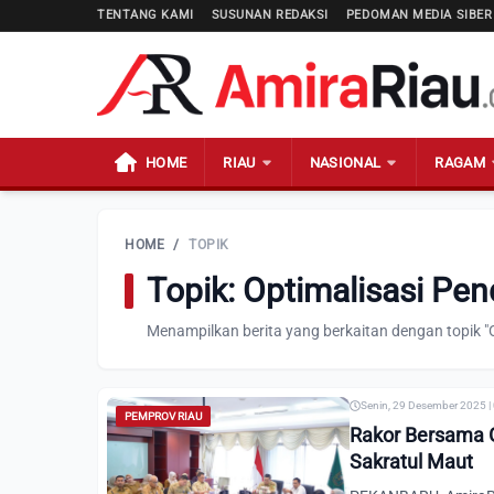
TENTANG KAMI
SUSUNAN REDAKSI
PEDOMAN MEDIA SIBER
HOME
RIAU
NASIONAL
RAGAM
HOME
/
TOPIK
Topik: Optimalisasi Pe
Menampilkan berita yang berkaitan dengan topik "
Senin, 29 Desember 2025 |
PEMPROV RIAU
Rakor Bersama 
Sakratul Maut