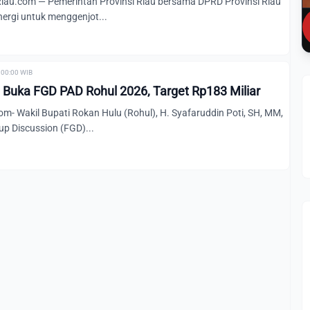
u.com — Pemerintah Provinsi Riau bersama DPRD Provinsi Riau
ergi untuk menggenjot...
 00:00 WIB
i Buka FGD PAD Rohul 2026, Target Rp183 Miliar
- Wakil Bupati Rokan Hulu (Rohul), H. Syafaruddin Poti, SH, MM,
 Discussion (FGD)...