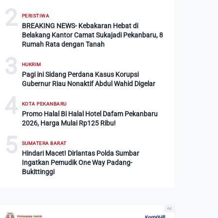
2
PERISTIWA
BREAKING NEWS- Kebakaran Hebat di
Belakang Kantor Camat Sukajadi Pekanbaru, 8
Rumah Rata dengan Tanah
3
HUKRIM
Pagi ini Sidang Perdana Kasus Korupsi
Gubernur Riau Nonaktif Abdul Wahid Digelar
4
KOTA PEKANBARU
Promo Halal Bi Halal Hotel Dafam Pekanbaru
2026, Harga Mulai Rp125 Ribu!
5
SUMATERA BARAT
Hindari Macet! Dirlantas Polda Sumbar
Ingatkan Pemudik One Way Padang-
Bukittinggi
Ad