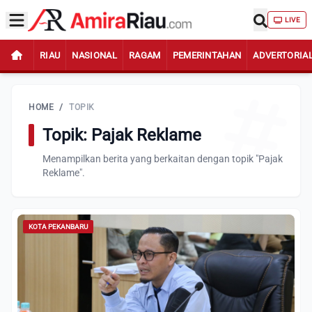
LIVE
RIAU
NASIONAL
RAGAM
PEMERINTAHAN
ADVERTORIA
HOME
/
TOPIK
Topik: Pajak Reklame
Menampilkan berita yang berkaitan dengan topik "Pajak
Reklame".
KOTA PEKANBARU