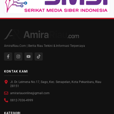
AmiraRiau.Com | Berita Riau Terkini & Informasi Terpercaya
KONTAK KAMI
Jl. Dr. Leimena No.17, Sago, Kec. Senapelan, Kota Pekanbaru, Riau
28151
amirariauonline@gmail.com
0812-7036-4999
KATEGORI