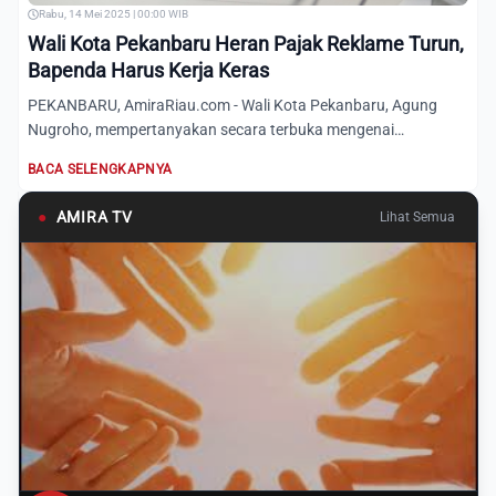
Rabu, 14 Mei 2025 | 00:00 WIB
Wali Kota Pekanbaru Heran Pajak Reklame Turun,
Bapenda Harus Kerja Keras
PEKANBARU, AmiraRiau.com - Wali Kota Pekanbaru, Agung
Nugroho, mempertanyakan secara terbuka mengenai
penetapan target P...
BACA SELENGKAPNYA
●
AMIRA TV
Lihat Semua