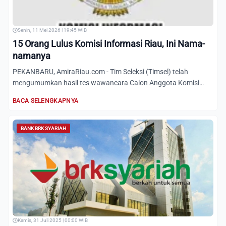
Senin, 11 Mei 2026 | 19:45 WIB
15 Orang Lulus Komisi Informasi Riau, Ini Nama-
namanya
PEKANBARU, AmiraRiau.com - Tim Seleksi (Timsel) telah
mengumumkan hasil tes wawancara Calon Anggota Komisi
Informasi Pro...
BACA SELENGKAPNYA
BANK BRK SYARIAH
Kamis, 31 Juli 2025 | 00:00 WIB