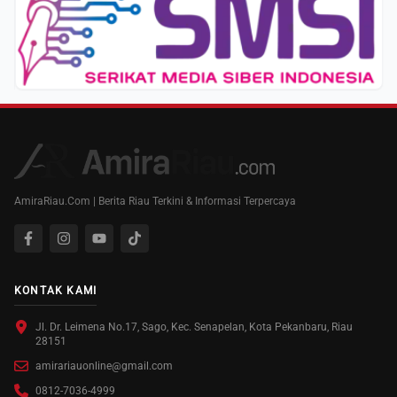
AmiraRiau.Com | Berita Riau Terkini & Informasi Terpercaya
KONTAK KAMI
Jl. Dr. Leimena No.17, Sago, Kec. Senapelan, Kota Pekanbaru, Riau
28151
amirariauonline@gmail.com
0812-7036-4999