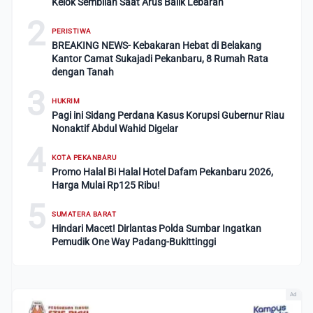
Kelok Sembilan Saat Arus Balik Lebaran
2
PERISTIWA
BREAKING NEWS- Kebakaran Hebat di Belakang
Kantor Camat Sukajadi Pekanbaru, 8 Rumah Rata
dengan Tanah
3
HUKRIM
Pagi ini Sidang Perdana Kasus Korupsi Gubernur Riau
Nonaktif Abdul Wahid Digelar
4
KOTA PEKANBARU
Promo Halal Bi Halal Hotel Dafam Pekanbaru 2026,
Harga Mulai Rp125 Ribu!
5
SUMATERA BARAT
Hindari Macet! Dirlantas Polda Sumbar Ingatkan
Pemudik One Way Padang-Bukittinggi
Ad