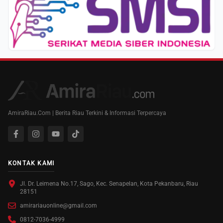
AmiraRiau.Com | Berita Riau Terkini & Informasi Terpercaya
KONTAK KAMI
Jl. Dr. Leimena No.17, Sago, Kec. Senapelan, Kota Pekanbaru, Riau
28151
amirariauonline@gmail.com
0812-7036-4999