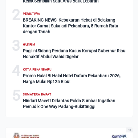
Kelok Sembilan Saat Arus Balik Lebaran
2
PERISTIWA
BREAKING NEWS- Kebakaran Hebat di Belakang
Kantor Camat Sukajadi Pekanbaru, 8 Rumah Rata
dengan Tanah
3
HUKRIM
Pagi ini Sidang Perdana Kasus Korupsi Gubernur Riau
Nonaktif Abdul Wahid Digelar
4
KOTA PEKANBARU
Promo Halal Bi Halal Hotel Dafam Pekanbaru 2026,
Harga Mulai Rp125 Ribu!
5
SUMATERA BARAT
Hindari Macet! Dirlantas Polda Sumbar Ingatkan
Pemudik One Way Padang-Bukittinggi
Ad