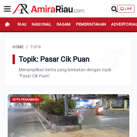
LIVE
RIAU
NASIONAL
RAGAM
PEMERINTAHAN
ADVERTORIA
HOME
/
TOPIK
Topik: Pasar Cik Puan
Menampilkan berita yang berkaitan dengan topik
"Pasar Cik Puan".
KOTA PEKANBARU