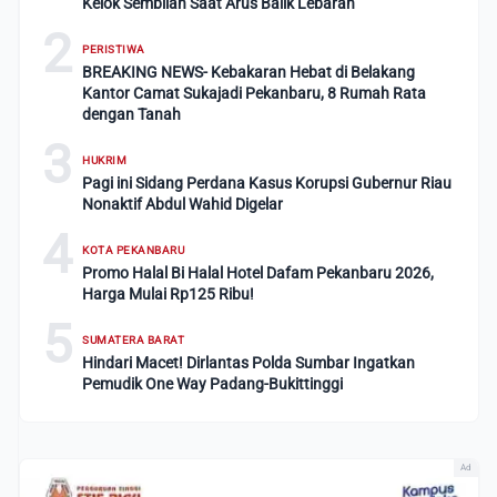
Kelok Sembilan Saat Arus Balik Lebaran
2
PERISTIWA
BREAKING NEWS- Kebakaran Hebat di Belakang
Kantor Camat Sukajadi Pekanbaru, 8 Rumah Rata
dengan Tanah
3
HUKRIM
Pagi ini Sidang Perdana Kasus Korupsi Gubernur Riau
Nonaktif Abdul Wahid Digelar
4
KOTA PEKANBARU
Promo Halal Bi Halal Hotel Dafam Pekanbaru 2026,
Harga Mulai Rp125 Ribu!
5
SUMATERA BARAT
Hindari Macet! Dirlantas Polda Sumbar Ingatkan
Pemudik One Way Padang-Bukittinggi
Ad