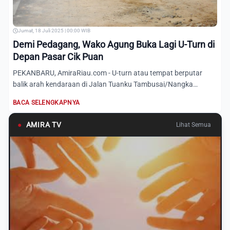
Jumat, 18 Juli 2025 | 00:00 WIB
Demi Pedagang, Wako Agung Buka Lagi U-Turn di
Depan Pasar Cik Puan
PEKANBARU, AmiraRiau.com - U-turn atau tempat berputar
balik arah kendaraan di Jalan Tuanku Tambusai/Nangka
tepatnya di...
BACA SELENGKAPNYA
●
AMIRA TV
Lihat Semua