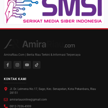
AmiraRiau.Com | Berita Riau Terkini & Informasi Terpercaya
KONTAK KAMI
Jl. Dr. Leimena No.17, Sago, Kec. Senapelan, Kota Pekanbaru, Riau
28151
amirariauonline@gmail.com
0812-7036-4999