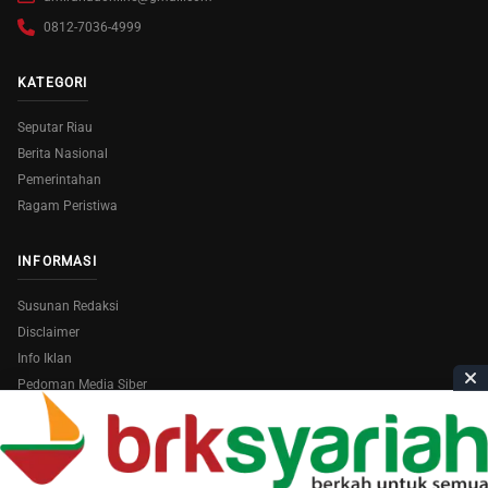
0812-7036-4999
KATEGORI
Seputar Riau
Berita Nasional
Pemerintahan
Ragam Peristiwa
INFORMASI
Susunan Redaksi
Disclaimer
Info Iklan
Pedoman Media Siber
Copyright © 2026
AmiraRiau.com
. All Rights Reserved.