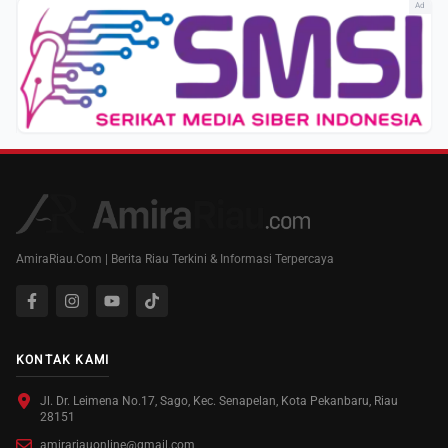
Ad
AmiraRiau.Com | Berita Riau Terkini & Informasi Terpercaya
KONTAK KAMI
Jl. Dr. Leimena No.17, Sago, Kec. Senapelan, Kota Pekanbaru, Riau
28151
amirariauonline@gmail.com