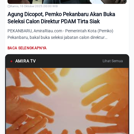
Kamis, 16 Oktober 2025 | 00:00 WIB
Agung Dicopot, Pemko Pekanbaru Akan Buka
Seleksi Calon Direktur PDAM Tirta Siak
PEKANBARU, AmiraRiau.com - Pemerintah Kota (Pemko)
Pekanbaru, bakal buka seleksi jabatan calon direktur
Perusahaan Daera...
BACA SELENGKAPNYA
●
AMIRA TV
Lihat Semua