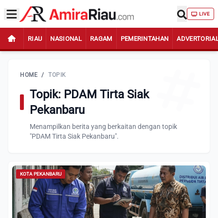
LIVE
RIAU
NASIONAL
RAGAM
PEMERINTAHAN
ADVERTORIA
HOME
/
TOPIK
Topik: PDAM Tirta Siak
Pekanbaru
Menampilkan berita yang berkaitan dengan topik
"PDAM Tirta Siak Pekanbaru".
KOTA PEKANBARU