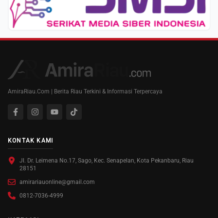
AmiraRiau.Com | Berita Riau Terkini & Informasi Terpercaya
KONTAK KAMI
Jl. Dr. Leimena No.17, Sago, Kec. Senapelan, Kota Pekanbaru, Riau
28151
amirariauonline@gmail.com
0812-7036-4999