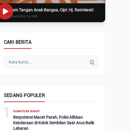
Genggam Tangan Anak Bangsa, Cipt: Hj. Ratmiwati
Rabu, 8 April 2026 | 16:i WIB
CARI BERITA
SEDANG POPULER
1
SUMATERA BARAT
Berpotensi Macet Parah, Polisi Alihkan
Kendaraan di Kelok Sembilan Saat Arus Balik
Lebaran