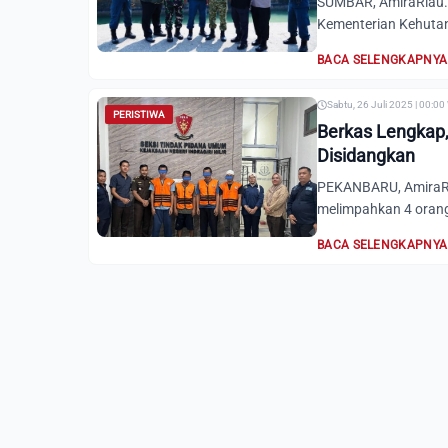
SUMBAR, AmiraRiau.
Kementerian Kehutan
BACA SELENGKAPNYA
Sabtu, 26 Juli 2025 | 00:00
PERISTIWA
Berkas Lengkap,
Disidangkan
PEKANBARU, AmiraRi
melimpahkan 4 orang t
BACA SELENGKAPNYA