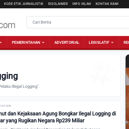
KODE ETIK JURNALISTIK
DISCLAIMER
INFO IKLAN
KONTAK KAMI
PEMERINTAHAN
ADVERTORIAL
LEGISLATIF
RE
gging
laku Illegal Logging".
00:00 WIB
t dan Kejaksaan Agung Bongkar Ilegal Logging di
r yang Rugikan Negara Rp239 Miliar