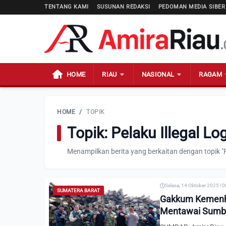
TENTANG KAMI
SUSUNAN REDAKSI
PEDOMAN MEDIA SIBER
HOME
RIAU
NASIONAL
RAGAM
HOME
/
TOPIK
Topik: Pelaku Illegal Lo
Menampilkan berita yang berkaitan dengan topik "Pe
Selasa, 14 Oktober 2025 | 
SUMATERA BARAT
Gakkum Kemenhu
Mentawai Sumba