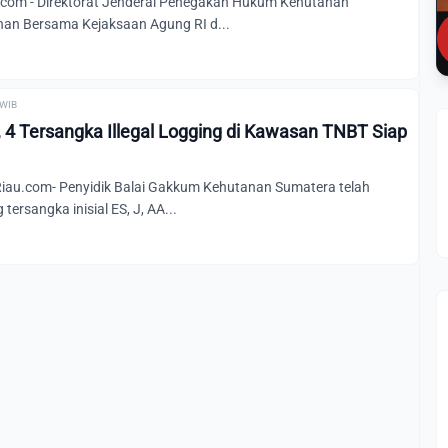
com - Direktorat Jenderal Penegakan Hukum Kehutanan
an Bersama Kejaksaan Agung RI d...
 WIB
 4 Tersangka Illegal Logging di Kawasan TNBT Siap
au.com- Penyidik Balai Gakkum Kehutanan Sumatera telah
ersangka inisial ES, J, AA...