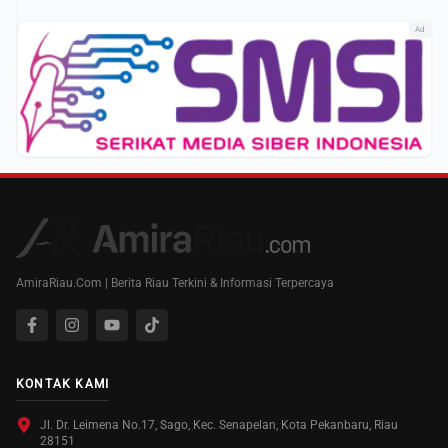
Ad
AmiraRiau.Com | Berita Riau Terkini & Informasi Terpercaya
KONTAK KAMI
Jl. Dr. Leimena No.17, Sago, Kec. Senapelan, Kota Pekanbaru, Riau
28151