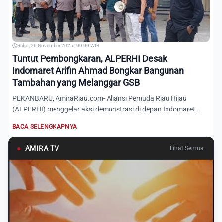
Rabu, 26 November 2025 | 00:00 WIB
Tuntut Pembongkaran, ALPERHI Desak
Indomaret Arifin Ahmad Bongkar Bangunan
Tambahan yang Melanggar GSB
PEKANBARU, AmiraRiau.com- Aliansi Pemuda Riau Hijau
(ALPERHI) menggelar aksi demonstrasi di depan Indomaret
Arifin Ahmad...
BACA SELENGKAPNYA
●
AMIRA TV
Lihat Semua