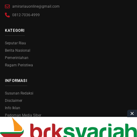
amirariauonline@gmail.com
0812-7036-4999
KATEGORI
Seputar Riau
Berita Nasional
Pemerintahan
Ragam Peristiwa
INFORMASI
Susunan Redaksi
Disclaimer
Info Iklan
Pedoman Media Siber