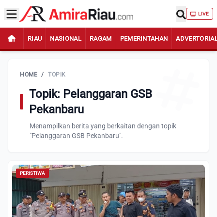
LIVE
RIAU
NASIONAL
RAGAM
PEMERINTAHAN
ADVERTORIA
HOME
/
TOPIK
Topik: Pelanggaran GSB
Pekanbaru
Menampilkan berita yang berkaitan dengan topik
"Pelanggaran GSB Pekanbaru".
PERISTIWA