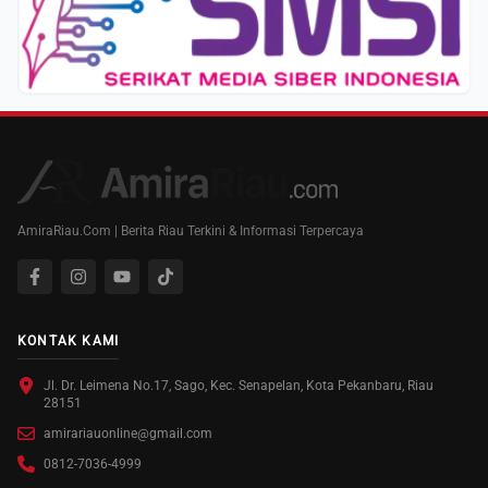
AmiraRiau.Com | Berita Riau Terkini & Informasi Terpercaya
KONTAK KAMI
Jl. Dr. Leimena No.17, Sago, Kec. Senapelan, Kota Pekanbaru, Riau
28151
amirariauonline@gmail.com
0812-7036-4999