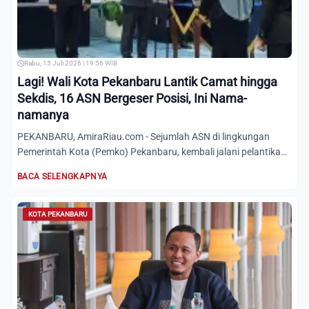
Rabu, 15 Juli 2026 | 19:56 WIB
Lagi! Wali Kota Pekanbaru Lantik Camat hingga
Sekdis, 16 ASN Bergeser Posisi, Ini Nama-
namanya
PEKANBARU, AmiraRiau.com - Sejumlah ASN di lingkungan
Pemerintah Kota (Pemko) Pekanbaru, kembali jalani pelantikan
di au...
BACA SELENGKAPNYA
KOTA PEKANBARU