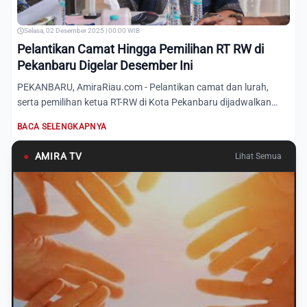
Selasa, 02 Desember 2025 | 00:00 WIB
Pelantikan Camat Hingga Pemilihan RT RW di
Pekanbaru Digelar Desember Ini
PEKANBARU, AmiraRiau.com - Pelantikan camat dan lurah,
serta pemilihan ketua RT-RW di Kota Pekanbaru dijadwalkan
digelar...
BACA SELENGKAPNYA
●
AMIRA TV
Lihat Semua