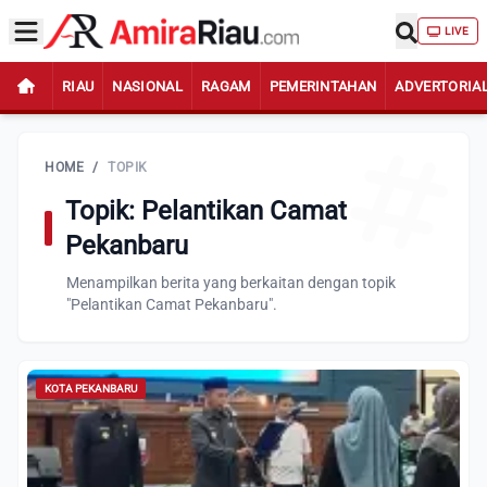
LIVE
RIAU
NASIONAL
RAGAM
PEMERINTAHAN
ADVERTORIA
HOME
/
TOPIK
Topik: Pelantikan Camat
Pekanbaru
Menampilkan berita yang berkaitan dengan topik
"Pelantikan Camat Pekanbaru".
KOTA PEKANBARU