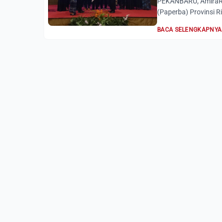
PEKANBARU, AmiraRi
(Paperba) Provinsi Ri
BACA SELENGKAPNYA