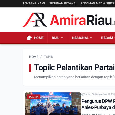
TENTANG KAMI
SUSUNAN REDAKSI
PEDOMAN MEDIA SIBER
HOME
RIAU
NASIONAL
RAGAM
HOME
/
TOPIK
Topik: Pelantikan Parta
Menampilkan berita yang berkaitan dengan topik "
Sabtu, 08 November 2025 |
POLITIK
Pengurus DPW Pa
Anies-Purbaya di