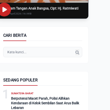
Genggam Tangan Anak Bangsa, Cipt: Hj. Ratmiwati
Rabu, 8 April 2026 | 16:i WIB
CARI BERITA
SEDANG POPULER
1
SUMATERA BARAT
Berpotensi Macet Parah, Polisi Alihkan
Kendaraan di Kelok Sembilan Saat Arus Balik
Lebaran