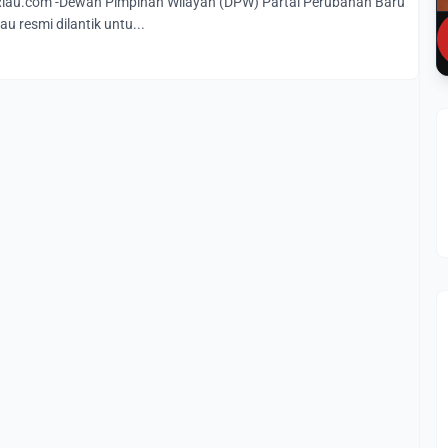
au.com -Dewan Pimpinan Wilayah (DPW) Partai Perubahan Baru
au resmi dilantik untu...