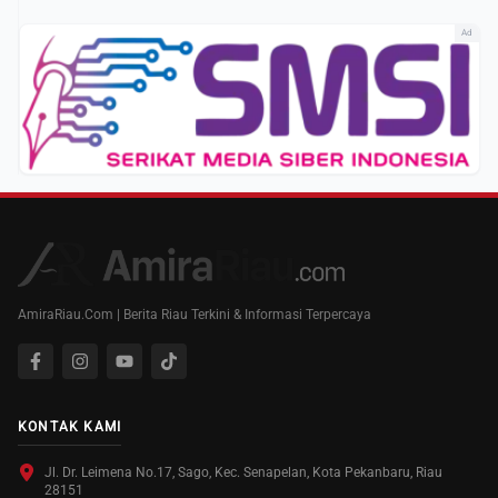
Ad
AmiraRiau.Com | Berita Riau Terkini & Informasi Terpercaya
KONTAK KAMI
Jl. Dr. Leimena No.17, Sago, Kec. Senapelan, Kota Pekanbaru, Riau
28151