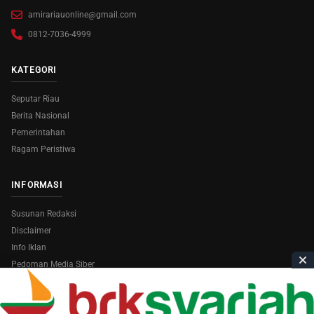
amirariauonline@gmail.com
0812-7036-4999
KATEGORI
Seputar Riau
Berita Nasional
Pemerintahan
Ragam Peristiwa
INFORMASI
Susunan Redaksi
Disclaimer
Info Iklan
Pedoman Media Siber