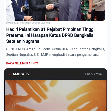
Kamis, 27 November 2025 | 00:00 WIB
Hadiri Pelantikan 31 Pejabat Pimpinan Tinggi
Pratama, Ini Harapan Ketua DPRD Bengkalis
Septian Nugraha
BENGKALIS, AmiraRiau.com- Ketua DPRD Kabupaten Bengkalis,
Septian Nugraha, S.E., M.IP, menghadiri acara pengambilan
sump...
BACA SELENGKAPNYA
●
AMIRA TV
Lihat Semua