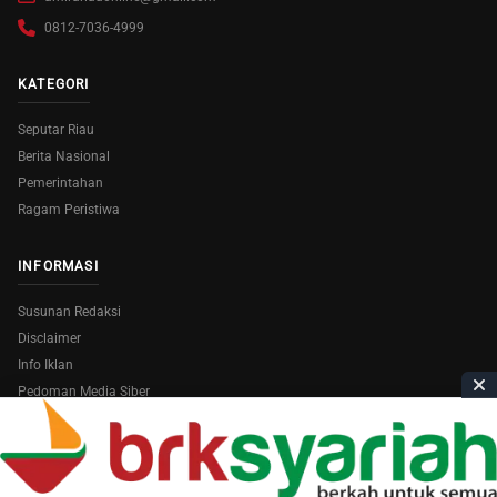
0812-7036-4999
KATEGORI
Seputar Riau
Berita Nasional
Pemerintahan
Ragam Peristiwa
INFORMASI
Susunan Redaksi
Disclaimer
Info Iklan
Pedoman Media Siber
Copyright © 2026
AmiraRiau.com
. All Rights Reserved.