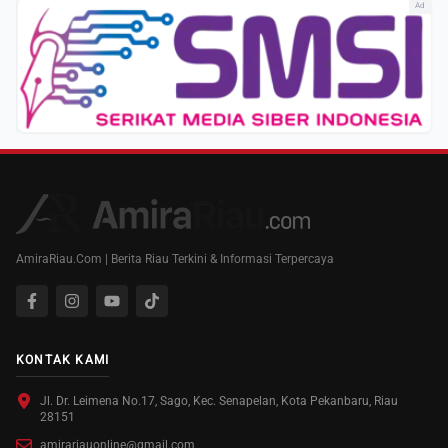
Ad
AmiraRiau.Com | Berita Riau Terkini & Informasi Terpercaya
KONTAK KAMI
Jl. Dr. Leimena No.17, Sago, Kec. Senapelan, Kota Pekanbaru, Riau
28151
amirariauonline@gmail.com