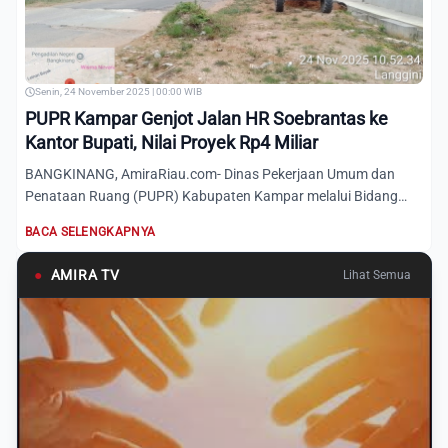
Senin, 24 November 2025 | 00:00 WIB
PUPR Kampar Genjot Jalan HR Soebrantas ke
Kantor Bupati, Nilai Proyek Rp4 Miliar
BANGKINANG, AmiraRiau.com- Dinas Pekerjaan Umum dan
Penataan Ruang (PUPR) Kabupaten Kampar melalui Bidang
Jalan dan Jemb...
BACA SELENGKAPNYA
●
AMIRA TV
Lihat Semua