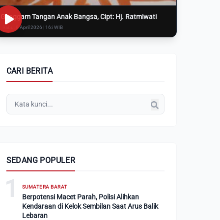
Genggam Tangan Anak Bangsa, Cipt: Hj. Ratmiwati
Rabu, 8 April 2026 | 16:i WIB
CARI BERITA
SEDANG POPULER
1
SUMATERA BARAT
Berpotensi Macet Parah, Polisi Alihkan
Kendaraan di Kelok Sembilan Saat Arus Balik
Lebaran