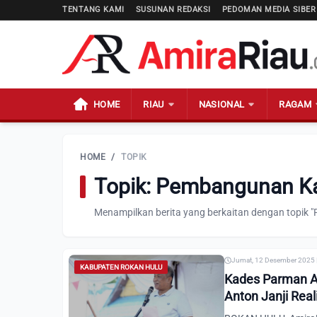
TENTANG KAMI
SUSUNAN REDAKSI
PEDOMAN MEDIA SIBER
HOME
RIAU
NASIONAL
RAGAM
HOME
/
TOPIK
Topik: Pembangunan K
Menampilkan berita yang berkaitan dengan topik
Jumat, 12 Desember 2025 
KABUPATEN ROKAN HULU
Kades Parman A
Anton Janji Real