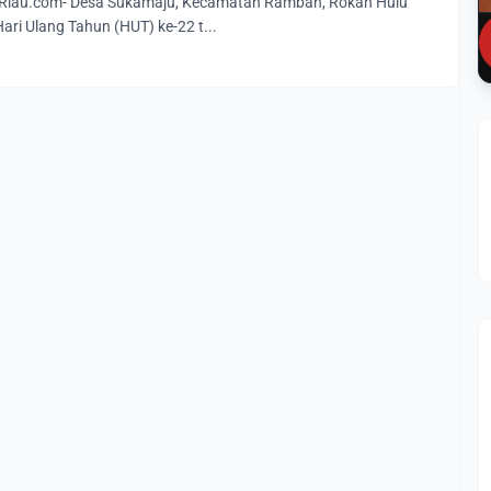
iau.com- Desa Sukamaju, Kecamatan Rambah, Rokan Hulu
ari Ulang Tahun (HUT) ke-22 t...