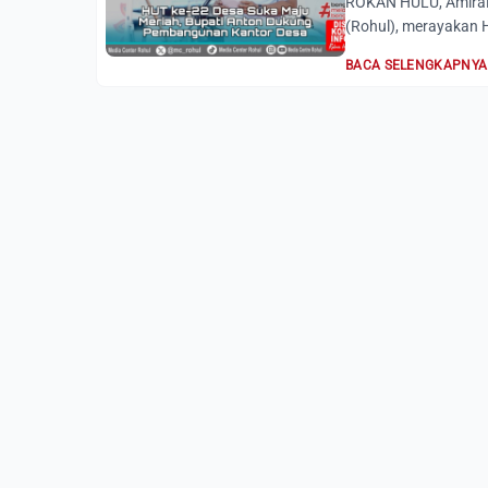
ROKAN HULU, AmiraR
(Rohul), merayakan H
BACA SELENGKAPNYA