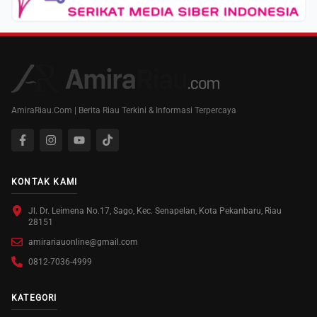
AmiraRiau.Com | Berita Riau Terkini & Informasi Terpercaya
KONTAK KAMI
Jl. Dr. Leimena No.17, Sago, Kec. Senapelan, Kota Pekanbaru, Riau
28151
amirariauonline@gmail.com
0812-7036-4999
KATEGORI