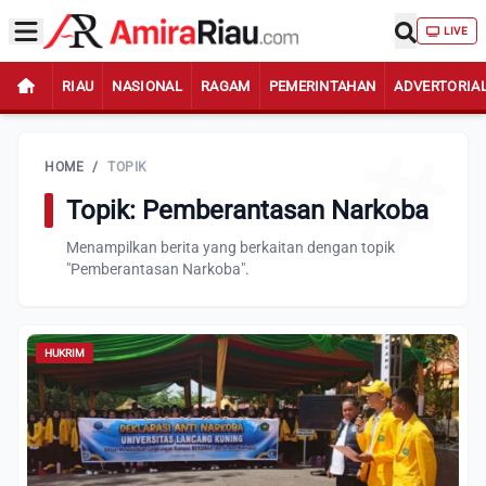
LIVE
RIAU
NASIONAL
RAGAM
PEMERINTAHAN
ADVERTORIA
HOME
/
TOPIK
Topik: Pemberantasan Narkoba
Menampilkan berita yang berkaitan dengan topik
"Pemberantasan Narkoba".
HUKRIM