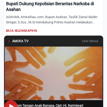
Bupati Dukung Kepolisian Berantas Narkoba di
Asahan
ASAHAN, AmiraRiau.com- Bupati Asahan, Taufik Zainal Abidin
Siregar, S.Sos., M.Si mendukung Polres Asahan melakukan
penek...
BACA SELENGKAPNYA
●
AMIRA TV
Lihat Semua
Genggam Tangan Anak Bangsa, Cipt: Hj. Ratmiwati