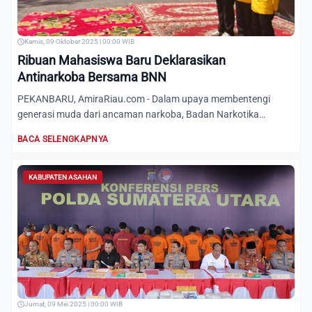
Kamis, 09 Oktober 2025 | 00:00 WIB
Ribuan Mahasiswa Baru Deklarasikan
Antinarkoba Bersama BNN
PEKANBARU, AmiraRiau.com - Dalam upaya membentengi
generasi muda dari ancaman narkoba, Badan Narkotika
Nasional (BNN) Ko...
BACA SELENGKAPNYA
KABUPATEN ASAHAN
Jumat, 09 Mei 2025 | 00:00 WIB