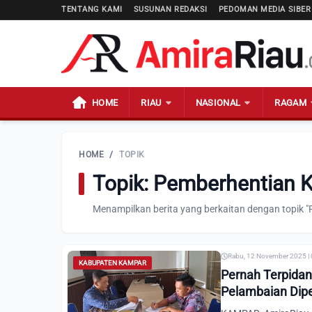
TENTANG KAMI
SUSUNAN REDAKSI
PEDOMAN MEDIA SIBER
HOME
RIAU
NASIONAL
RAGAM
HOME
/
TOPIK
Topik: Pemberhentian 
Menampilkan berita yang berkaitan dengan topik 
Rabu, 12 November 2025 |
KABUPATEN KAMPAR
Pernah Terpidan
Pelambaian Dip