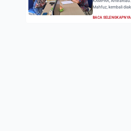
KAMPAR, AmiraRiau.
Mahfuz, kembali diak
BACA SELENGKAPNYA