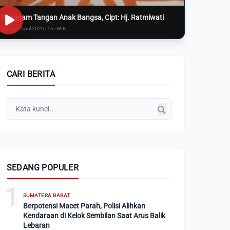
Genggam Tangan Anak Bangsa, Cipt: Hj. Ratmiwati
Rabu, 8 April 2026 | 16:i WIB
CARI BERITA
SEDANG POPULER
1
SUMATERA BARAT
Berpotensi Macet Parah, Polisi Alihkan
Kendaraan di Kelok Sembilan Saat Arus Balik
Lebaran