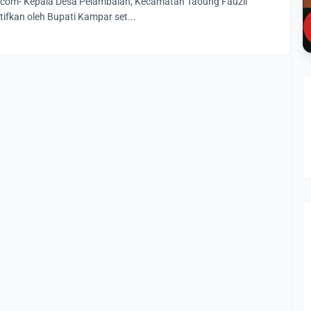
com- Kepala Desa Pelambaian, Kecamatan Taoung Fauzil
tifkan oleh Bupati Kampar set...