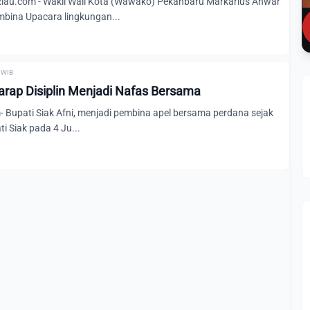
au.com - Wakil Wali Kota (Wawako) Pekanbaru Markarius Anwar
bina Upacara lingkungan...
0 WIB
harap Disiplin Menjadi Nafas Bersama
 Bupati Siak Afni, menjadi pembina apel bersama perdana sejak
ti Siak pada 4 Ju...