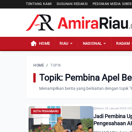
TENTANG KAMI
SUSUNAN REDAKSI
PEDOMAN MEDIA SIBER
HOME
RIAU
NASIONAL
RAGAM
HOME
/
TOPIK
Topik: Pembina Apel B
Menampilkan berita yang berkaitan dengan topik 
Senin, 26 Januari 2026 | 0
KOTA PEKANBARU
Jadi Pembina U
Pengesahaan A