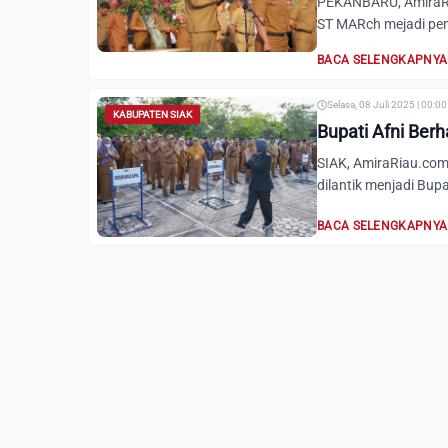
PEKANBARU, AmiraRi
ST MARch mejadi pem
BACA SELENGKAPNYA
Selasa, 08 Juli 2025 | 00:0
KABUPATEN SIAK
Bupati Afni Ber
SIAK, AmiraRiau.com-
dilantik menjadi Bupa
BACA SELENGKAPNYA