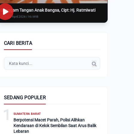
Genggam Tangan Anak Bangsa, Cipt: Hj. Ratmiwati
Rabu, 8 April 2026 | 16:i WIB
CARI BERITA
SEDANG POPULER
1
SUMATERA BARAT
Berpotensi Macet Parah, Polisi Alihkan
Kendaraan di Kelok Sembilan Saat Arus Balik
Lebaran