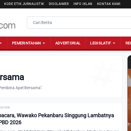
KODE ETIK JURNALISTIK
DISCLAIMER
INFO IKLAN
KONTAK KAMI
PEMERINTAHAN
ADVERTORIAL
LEGISLATIF
RE
ersama
"Pembina Apel Bersama".
0:00 WIB
pacara, Wawako Pekanbaru Singgung Lambatnya
PBD 2026