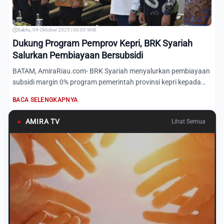
Sabtu, 04 Oktober 2025 | 00:00 WIB
Dukung Program Pemprov Kepri, BRK Syariah
Salurkan Pembiayaan Bersubsidi
BATAM, AmiraRiau.com- BRK Syariah menyalurkan pembiayaan
subsidi margin 0% program pemerintah provinsi kepri kepada
pela...
BACA SELENGKAPNYA
●
AMIRA TV
Lihat Semua