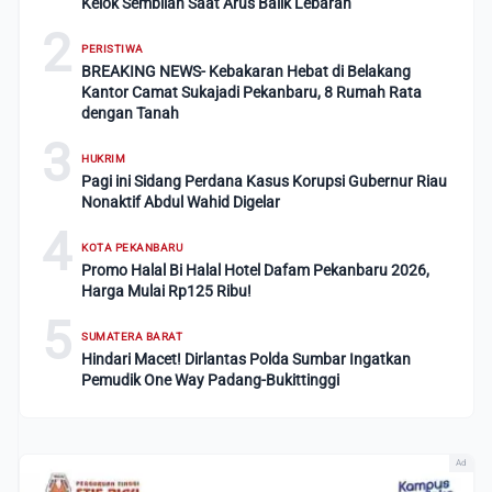
Kelok Sembilan Saat Arus Balik Lebaran
2
PERISTIWA
BREAKING NEWS- Kebakaran Hebat di Belakang
Kantor Camat Sukajadi Pekanbaru, 8 Rumah Rata
dengan Tanah
3
HUKRIM
Pagi ini Sidang Perdana Kasus Korupsi Gubernur Riau
Nonaktif Abdul Wahid Digelar
4
KOTA PEKANBARU
Promo Halal Bi Halal Hotel Dafam Pekanbaru 2026,
Harga Mulai Rp125 Ribu!
5
SUMATERA BARAT
Hindari Macet! Dirlantas Polda Sumbar Ingatkan
Pemudik One Way Padang-Bukittinggi
Ad