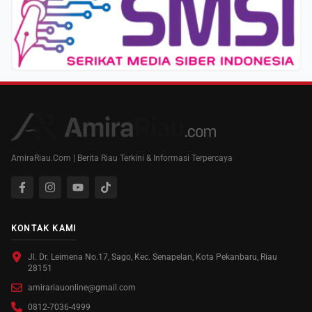
AmiraRiau.Com | Berita Riau Terkini & Informasi Terpercaya
KONTAK KAMI
Jl. Dr. Leimena No.17, Sago, Kec. Senapelan, Kota Pekanbaru, Riau
28151
amirariauonline@gmail.com
0812-7036-4999