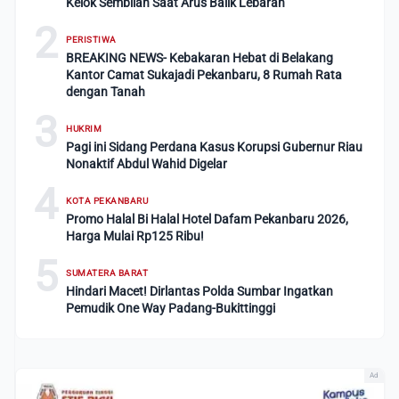
Kelok Sembilan Saat Arus Balik Lebaran
2
PERISTIWA
BREAKING NEWS- Kebakaran Hebat di Belakang
Kantor Camat Sukajadi Pekanbaru, 8 Rumah Rata
dengan Tanah
3
HUKRIM
Pagi ini Sidang Perdana Kasus Korupsi Gubernur Riau
Nonaktif Abdul Wahid Digelar
4
KOTA PEKANBARU
Promo Halal Bi Halal Hotel Dafam Pekanbaru 2026,
Harga Mulai Rp125 Ribu!
5
SUMATERA BARAT
Hindari Macet! Dirlantas Polda Sumbar Ingatkan
Pemudik One Way Padang-Bukittinggi
Ad