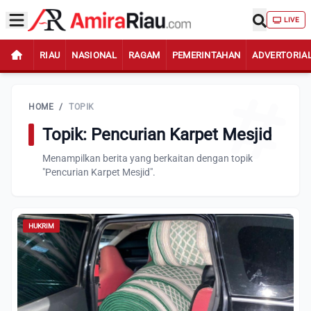
LIVE
RIAU
NASIONAL
RAGAM
PEMERINTAHAN
ADVERTORIA
HOME
/
TOPIK
Topik: Pencurian Karpet Mesjid
Menampilkan berita yang berkaitan dengan topik
"Pencurian Karpet Mesjid".
HUKRIM