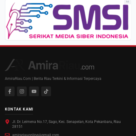
Ad
AmiraRiau.Com | Berita Riau Terkini & Informasi Terpercaya
KONTAK KAMI
Jl. Dr. Leimena No.17, Sago, Kec. Senapelan, Kota Pekanbaru, Riau
28151
amirariauonline@gmail.com