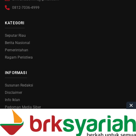
0812-7036-4999
KATEGORI
Seputar Riau
Berita Nasional
Pemerintahan
Ragam Peristiwa
INFORMASI
Susunan Redaksi
Disclaimer
Info Iklan
Pedoman Media Siber
Copyright © 2026
AmiraRiau.com
. All Rights Reserved.