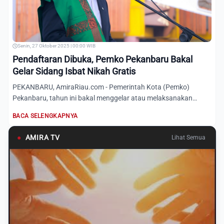
Senin, 27 Oktober 2025 | 00:00 WIB
Pendaftaran Dibuka, Pemko Pekanbaru Bakal
Gelar Sidang Isbat Nikah Gratis
PEKANBARU, AmiraRiau.com - Pemerintah Kota (Pemko)
Pekanbaru, tahun ini bakal menggelar atau melaksanakan
program Sidang...
BACA SELENGKAPNYA
●
AMIRA TV
Lihat Semua