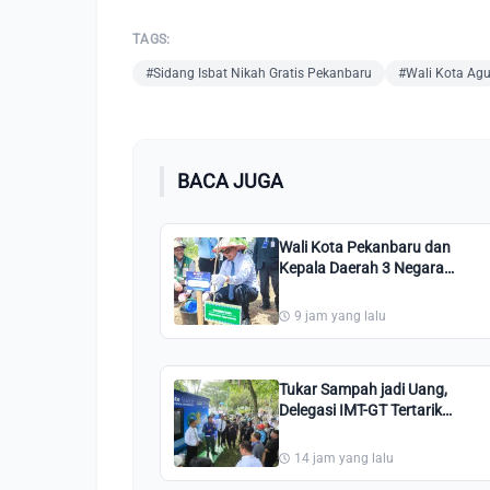
TAGS:
#Sidang Isbat Nikah Gratis Pekanbaru
#Wali Kota Agu
BACA JUGA
Wali Kota Pekanbaru dan
Kepala Daerah 3 Negara
Tanam Pohon di Perkantoran
Tenayan Raya
9 jam yang lalu
Tukar Sampah jadi Uang,
Delegasi IMT-GT Tertarik
dengan Waste Station
Pekanbaru
14 jam yang lalu