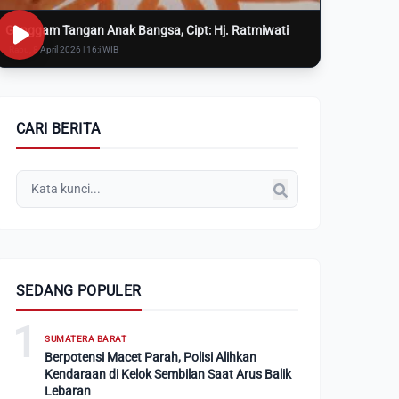
Genggam Tangan Anak Bangsa, Cipt: Hj. Ratmiwati
Rabu, 8 April 2026 | 16:i WIB
CARI BERITA
SEDANG POPULER
1
SUMATERA BARAT
Berpotensi Macet Parah, Polisi Alihkan
Kendaraan di Kelok Sembilan Saat Arus Balik
Lebaran