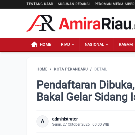
TENTANG KAMI
SUSUNAN REDAKSI
PEDOMAN MEDIA SIBER
HOME
RIAU
NASIONAL
RAGAM
HOME
/
KOTA PEKANBARU
/
DETAIL
Pendaftaran Dibuka
Bakal Gelar Sidang I
administrator
A
Senin, 27 Oktober 2025 | 00:00 WIB