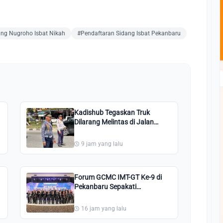
ng Nugroho Isbat Nikah
#Pendaftaran Sidang Isbat Pekanbaru
Kadishub Tegaskan Truk
Dilarang Melintas di Jalan
Pesantren Pekanbaru: Kami
Perintahkan Putar Balik!
9 jam yang lalu
Forum GCMC IMT-GT Ke-9 di
Pekanbaru Sepakati
Pembentukan Sekretariat
Bersama Kota Hijau
16 jam yang lalu