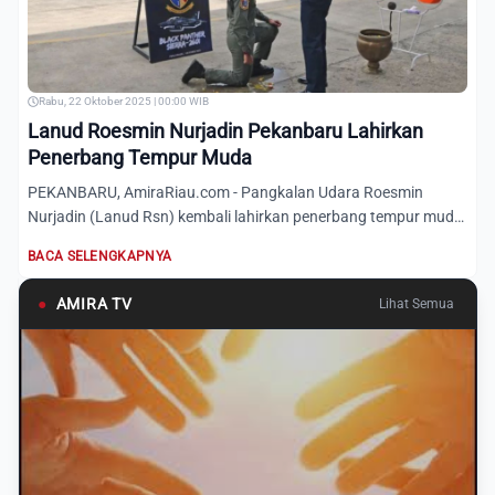
Rabu, 22 Oktober 2025 | 00:00 WIB
Lanud Roesmin Nurjadin Pekanbaru Lahirkan
Penerbang Tempur Muda
PEKANBARU, AmiraRiau.com - Pangkalan Udara Roesmin
Nurjadin (Lanud Rsn) kembali lahirkan penerbang tempur muda.
Melalui...
BACA SELENGKAPNYA
●
AMIRA TV
Lihat Semua