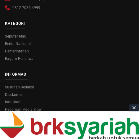
0812-7036-4999
KATEGORI
Seputar Riau
Berita Nasional
Pemerintahan
Ragam Peristiwa
INFORMASI
Susunan Redaksi
Disclaimer
Info Iklan
Pedoman Media Siber
Copyright © 2026
AmiraRiau.com
. All Rights Reserved.