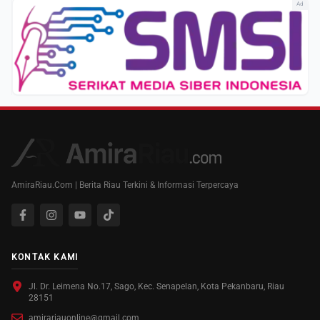
Ad
AmiraRiau.Com | Berita Riau Terkini & Informasi Terpercaya
KONTAK KAMI
Jl. Dr. Leimena No.17, Sago, Kec. Senapelan, Kota Pekanbaru, Riau
28151
amirariauonline@gmail.com