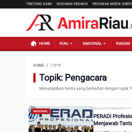
TENTANG KAMI
SUSUNAN REDAKSI
PEDOMAN MEDIA SIBER
HOME
RIAU
NASIONAL
RAGAM
HOME
/
TOPIK
Topik: Pengacara
Menampilkan berita yang berkaitan dengan topik "
Jumat, 06 Maret 2026 | 01
NASIONAL
PERADI Profesio
Menjawab Tanta