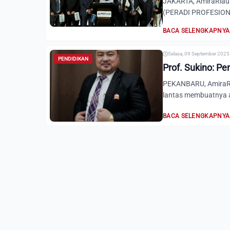
JAKARTA, AmiraRiau.
(PERADI PROFESIONAL
BACA SELENGKAPNYA
Selasa, 09 September 2025 
PENDIDIKAN
Prof. Sukino: P
PEKANBARU, AmiraRi
lantas membuatnya a
BACA SELENGKAPNYA