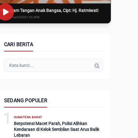
Genggam Tangan Anak Bangsa, Cipt: Hj. Ratmiwati
Rabu, 8 April 2026 | 16:i WIB
CARI BERITA
SEDANG POPULER
1
SUMATERA BARAT
Berpotensi Macet Parah, Polisi Alihkan
Kendaraan di Kelok Sembilan Saat Arus Balik
Lebaran