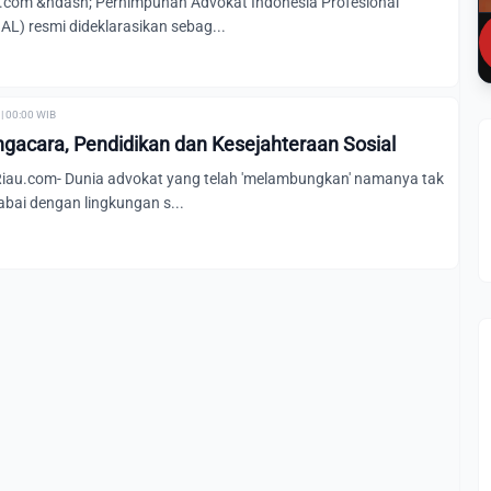
com &ndash; Perhimpunan Advokat Indonesia Profesional
) resmi dideklarasikan sebag...
| 00:00 WIB
engacara, Pendidikan dan Kesejahteraan Sosial
au.com- Dunia advokat yang telah 'melambungkan' namanya tak
bai dengan lingkungan s...