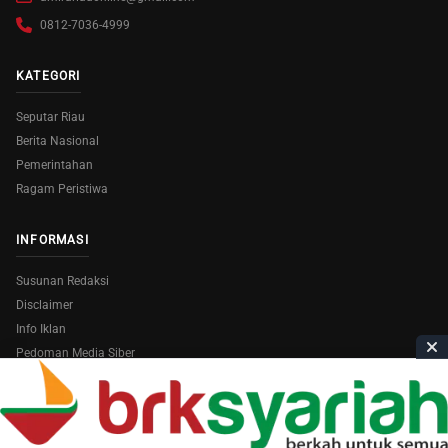
0812-7036-4999
KATEGORI
Seputar Riau
Berita Nasional
Pemerintahan
Ragam Peristiwa
INFORMASI
Susunan Redaksi
Disclaimer
Info Iklan
Pedoman Media Siber
Copyright © 2026
AmiraRiau.com
. All Rights Reserved.