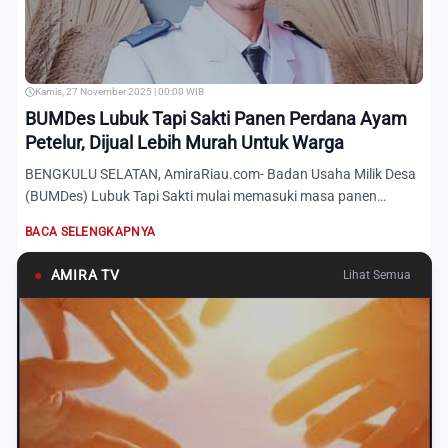
Kamis, 27 November 2025 | 00:00 WIB
BUMDes Lubuk Tapi Sakti Panen Perdana Ayam
Petelur, Dijual Lebih Murah Untuk Warga
BENGKULU SELATAN, AmiraRiau.com- Badan Usaha Milik Desa
(BUMDes) Lubuk Tapi Sakti mulai memasuki masa panen
perdana seja...
BACA SELENGKAPNYA
●
AMIRA TV
Lihat Semua