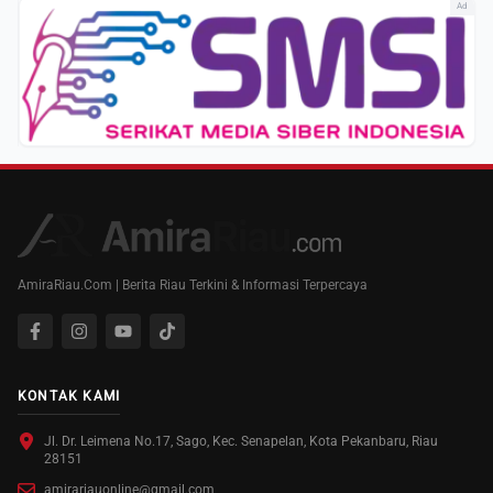
Ad
AmiraRiau.Com | Berita Riau Terkini & Informasi Terpercaya
KONTAK KAMI
Jl. Dr. Leimena No.17, Sago, Kec. Senapelan, Kota Pekanbaru, Riau
28151
amirariauonline@gmail.com