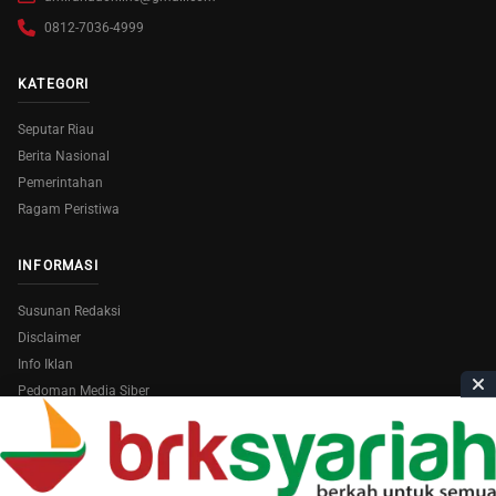
0812-7036-4999
KATEGORI
Seputar Riau
Berita Nasional
Pemerintahan
Ragam Peristiwa
INFORMASI
Susunan Redaksi
Disclaimer
Info Iklan
Pedoman Media Siber
Copyright © 2026
AmiraRiau.com
. All Rights Reserved.