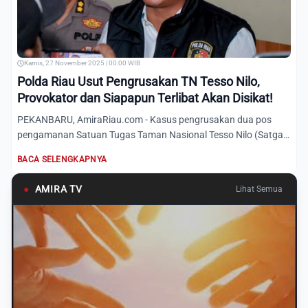
Kamis, 27 November 2025 | 00:00 WIB
Polda Riau Usut Pengrusakan TN Tesso Nilo,
Provokator dan Siapapun Terlibat Akan Disikat!
PEKANBARU, AmiraRiau.com - Kasus pengrusakan dua pos
pengamanan Satuan Tugas Taman Nasional Tesso Nilo (Satgas
TNTN) di...
BACA SELENGKAPNYA
●
AMIRA TV
Lihat Semua