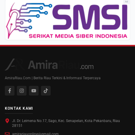
Ad
AmiraRiau.Com | Berita Riau Terkini & Informasi Terpercaya
KONTAK KAMI
Jl. Dr. Leimena No.17, Sago, Kec. Senapelan, Kota Pekanbaru, Riau
28151
amirariauonline@gmail.com