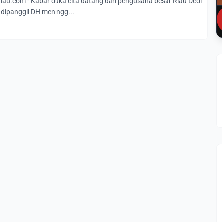
u.com - Kabar duka cita datang dari pengusaha besar Riau Dedi
dipanggil DH meningg...