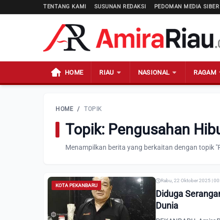
TENTANG KAMI
SUSUNAN REDAKSI
PEDOMAN MEDIA SIBER
HOME
RIAU
NASIONAL
RAGAM
HOME
/
TOPIK
Topik: Pengusahan Hib
Menampilkan berita yang berkaitan dengan topik 
Rabu, 22 Oktober 2025 | 0
KOTA PEKANBARU
Diduga Serangan
Dunia