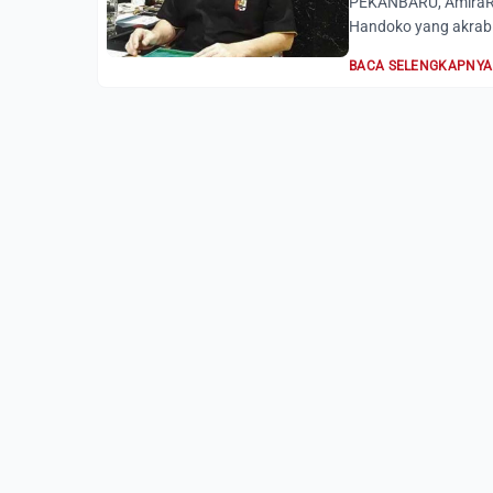
PEKANBARU, AmiraRia
Handoko yang akrab 
BACA SELENGKAPNYA