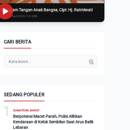
Genggam Tangan Anak Bangsa, Cipt: Hj. Ratmiwati
Rabu, 8 April 2026 | 16:i WIB
CARI BERITA
SEDANG POPULER
1
SUMATERA BARAT
Berpotensi Macet Parah, Polisi Alihkan
Kendaraan di Kelok Sembilan Saat Arus Balik
Lebaran