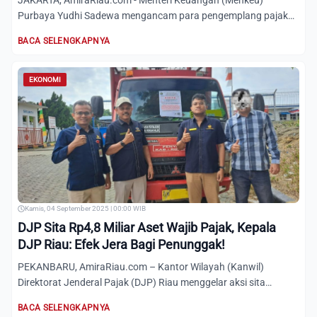
JAKARTA, AmiraRiau.com - Menteri Keuangan (Menkeu)
Purbaya Yudhi Sadewa mengancam para pengemplang pajak
dengan total Rp...
BACA SELENGKAPNYA
EKONOMI
Kamis, 04 September 2025 | 00:00 WIB
DJP Sita Rp4,8 Miliar Aset Wajib Pajak, Kepala
DJP Riau: Efek Jera Bagi Penunggak!
PEKANBARU, AmiraRiau.com – Kantor Wilayah (Kanwil)
Direktorat Jenderal Pajak (DJP) Riau menggelar aksi sita
serentak yan...
BACA SELENGKAPNYA