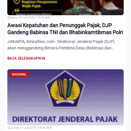
Senin, 20 Juli 2026 | 19:49 WIB
Awasi Kepatuhan dan Penunggak Pajak, DJP
Gandeng Babinsa TNI dan Bhabinkamtibmas Polri
JAKARTA, AmiraRiau.com - Direktorat Jenderal Pajak (DJP)
akan menggandeng Bintara Pembina Desa (Babinsa) dan
Bhayangkara...
BACA SELENGKAPNYA
NASIONAL
Jumat, 10 Juli 2026 | 18:06 WIB