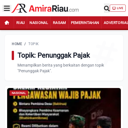
LIVE
RIAU
NASIONAL
RAGAM
PEMERINTAHAN
ADVERTORIA
HOME
/
TOPIK
Topik: Penunggak Pajak
Menampilkan berita yang berkaitan dengan topik
"Penunggak Pajak".
NASIONAL