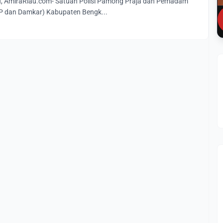
AmiraRiau.com- Satuan Polisi Pamong Praja dan Pemadam
P dan Damkar) Kabupaten Bengk...