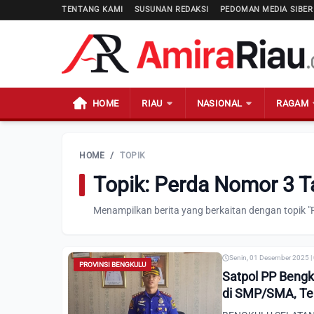
TENTANG KAMI
SUSUNAN REDAKSI
PEDOMAN MEDIA SIBER
HOME
RIAU
NASIONAL
RAGAM
HOME
/
TOPIK
Topik: Perda Nomor 3 
Menampilkan berita yang berkaitan dengan topik 
Senin, 01 Desember 2025 |
PROVINSI BENGKULU
Satpol PP Bengk
di SMP/SMA, Te