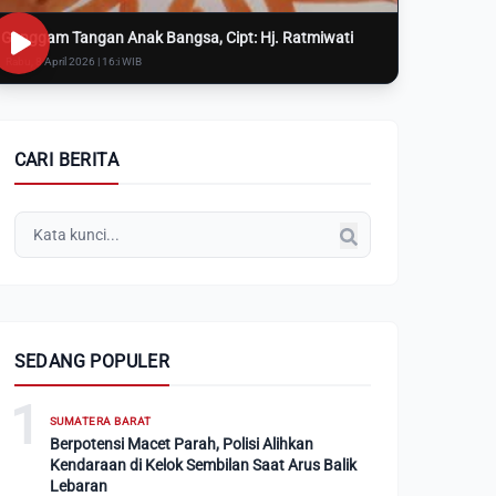
Genggam Tangan Anak Bangsa, Cipt: Hj. Ratmiwati
Rabu, 8 April 2026 | 16:i WIB
CARI BERITA
SEDANG POPULER
1
SUMATERA BARAT
Berpotensi Macet Parah, Polisi Alihkan
Kendaraan di Kelok Sembilan Saat Arus Balik
Lebaran