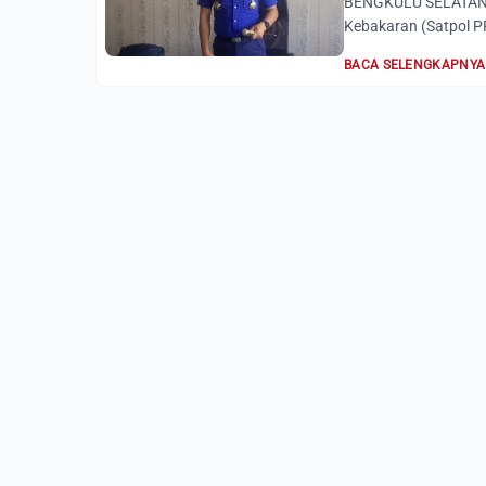
BENGKULU SELATAN, 
Kebakaran (Satpol P
BACA SELENGKAPNYA