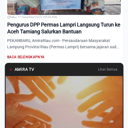
Rabu, 17 Desember 2025 | 00:00 WIB
Pengurus DPP Permas Lampri Langsung Turun ke
Aceh Tamiang Salurkan Bantuan
PEKANBARU, AmiraRiau.com - Persaudaraan Masyarakat
Lampung Provinsi Riau (Permas Lampri) bersama jajaran sudah
menyalurk...
BACA SELENGKAPNYA
●
AMIRA TV
Lihat Semua