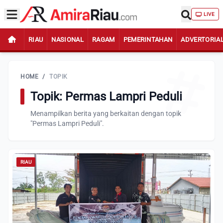
LIVE
RIAU
NASIONAL
RAGAM
PEMERINTAHAN
ADVERTORIA
HOME
/
TOPIK
Topik: Permas Lampri Peduli
Menampilkan berita yang berkaitan dengan topik
"Permas Lampri Peduli".
RIAU