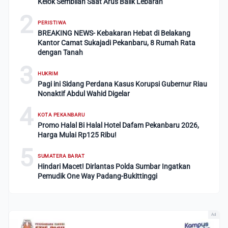
Kelok Sembilan Saat Arus Balik Lebaran
2
PERISTIWA
BREAKING NEWS- Kebakaran Hebat di Belakang
Kantor Camat Sukajadi Pekanbaru, 8 Rumah Rata
dengan Tanah
3
HUKRIM
Pagi ini Sidang Perdana Kasus Korupsi Gubernur Riau
Nonaktif Abdul Wahid Digelar
4
KOTA PEKANBARU
Promo Halal Bi Halal Hotel Dafam Pekanbaru 2026,
Harga Mulai Rp125 Ribu!
5
SUMATERA BARAT
Hindari Macet! Dirlantas Polda Sumbar Ingatkan
Pemudik One Way Padang-Bukittinggi
Ad