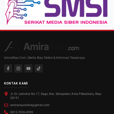
AmiraRiau.Com | Berita Riau Terkini & Informasi Terpercaya
KONTAK KAMI
Jl. Dr. Leimena No.17, Sago, Kec. Senapelan, Kota Pekanbaru, Riau
28151
amirariauonline@gmail.com
0812-7036-4999