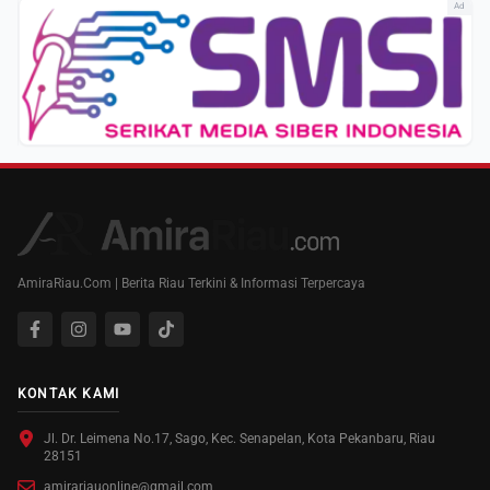
Ad
AmiraRiau.Com | Berita Riau Terkini & Informasi Terpercaya
KONTAK KAMI
Jl. Dr. Leimena No.17, Sago, Kec. Senapelan, Kota Pekanbaru, Riau
28151
amirariauonline@gmail.com