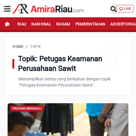
LIVE
RIAU
NASIONAL
RAGAM
PEMERINTAHAN
ADVERTORIA
HOME
/
TOPIK
Topik: Petugas Keamanan
Perusahaan Sawit
Menampilkan berita yang berkaitan dengan topik
"Petugas Keamanan Perusahaan Sawit".
PROVINSI BENGKULU