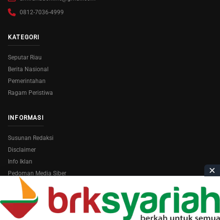
0812-7036-4999
KATEGORI
Seputar Riau
Berita Nasional
Pemerintahan
Ragam Peristiwa
INFORMASI
Susunan Redaksi
Disclaimer
Info Iklan
Pedoman Media Siber
Copyright © 2026
AmiraRiau.com
. All Rights Reserved.