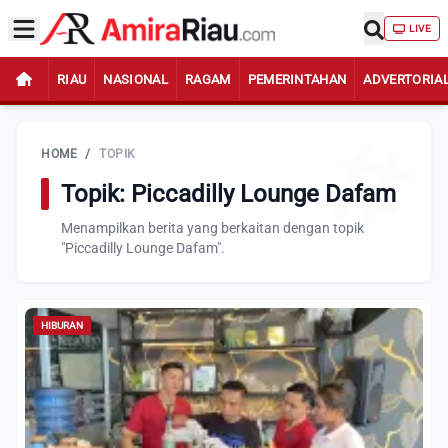
LIVE
RIAU
NASIONAL
RAGAM
PEMERINTAHAN
ADVERTORIA
HOME
/
TOPIK
Topik: Piccadilly Lounge Dafam
Menampilkan berita yang berkaitan dengan topik
"Piccadilly Lounge Dafam".
HIBURAN