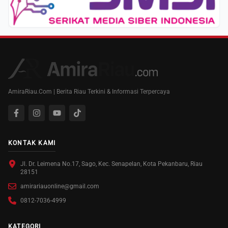
AmiraRiau.Com | Berita Riau Terkini & Informasi Terpercaya
KONTAK KAMI
Jl. Dr. Leimena No.17, Sago, Kec. Senapelan, Kota Pekanbaru, Riau
28151
amirariauonline@gmail.com
0812-7036-4999
KATEGORI