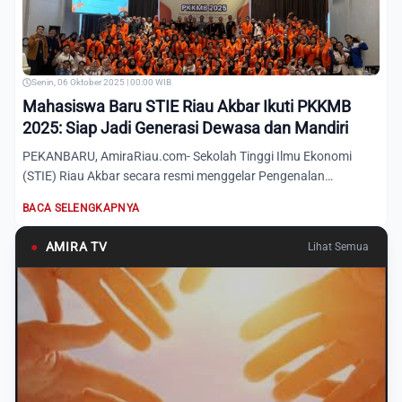
Senin, 06 Oktober 2025 | 00:00 WIB
Mahasiswa Baru STIE Riau Akbar Ikuti PKKMB
2025: Siap Jadi Generasi Dewasa dan Mandiri
PEKANBARU, AmiraRiau.com- Sekolah Tinggi Ilmu Ekonomi
(STIE) Riau Akbar secara resmi menggelar Pengenalan
Kehidupan Kamp...
BACA SELENGKAPNYA
●
AMIRA TV
Lihat Semua