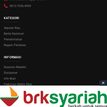
0812-7036-4999
KATEGORI
Seputar Riau
Berita Nasional
Pemerintahan
Ragam Peristiwa
INFORMASI
Susunan Redaksi
Disclaimer
Info Iklan
Pedoman Media Siber
Copyright © 2026
AmiraRiau.com
. All Rights Reserved.