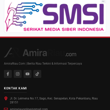
Ad
AmiraRiau.Com | Berita Riau Terkini & Informasi Terpercaya
KONTAK KAMI
Jl. Dr. Leimena No.17, Sago, Kec. Senapelan, Kota Pekanbaru, Riau
28151
amirariauonline@gmail.com